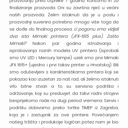
proizvodnju pred otprilike 7 godina. Koristimo ih za
finaliziranje proizvoda. Oni su završna riječ u većini
naših proizvoda. Želim istaknuti da je u poslu i
proizvodnji suvenira potrebno mnogo više toga da
se dođe do finalnog procesa.
U pogonu smo vidjeli
dva ista Mimaki printera (JFX-1615 plus). Zašto
Mimaki?
Nakon par godina istraživanja i
isprobavanja raznih modela UV printera (isprobali
smo UV LED i Mercury lampe) uzeli smo prvi Mimaki
JFX 1615+ (ujedno i prvi takav printer u Hrvatskoj). Bili
smo oduševljeni s karakteristikama printera koji se
pokazao kao izuzetan za naš rad, ali želimo istaknuti
vrlo bitne stvari a to su servisna podrška i
održavanje, koji su preduvjet da takvi radni strojevi
besprijekorno rade na dugi period vremena. Servis i
podršku dobivamo preko tvrtke TIMEP iz Zagreba,
koja je i zastupnik za ove printere. Povečanjem
našeg tržišta i produkcije logičan potez nam je bio