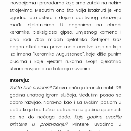
inovacijama i preradama koje smo zatekli na nekim
strojevima. Međutim ono što valja istaknuti je vrlo
ugodna atmosfera i dojam pozitivnog okruženja
među djelatnicima. U pogonima na obradi
keramike, pleksiglasa, gipsa, umjetnog kamena i
drva radi 70ak mladih djelatnika. Šetnjom kroz
pogon otkrili smo pravo malo carstvo koje se krije
iza imena “Keramika Auguštanec”, koje diše punim
plućima i koje vještim rukama svojih djelatnika
stvara nevjerojatne kolekcije suvenira.
Intervju:
Zašto baš suveniri?
Čitava priča je krenula nekih 25
godina unatrag igrom slučaja. Međutim, posao se
dobro razvijao. Naravno, kao i sa svakim poslom u
početku je bilo teško, potrebne su godine upornosti
da se do nečega dođe.
Koje godine uvodite
printere u proizvodnju?
Printere uvodimo u