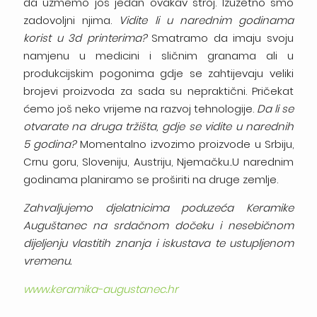
da uzmemo još jedan ovakav stroj. Izuzetno smo
zadovoljni njima.
Vidite li u narednim godinama
korist u 3d printerima?
Smatramo da imaju svoju
namjenu u medicini i sličnim granama ali u
produkcijskim pogonima gdje se zahtijevaju veliki
brojevi proizvoda za sada su nepraktični. Pričekat
ćemo još neko vrijeme na razvoj tehnologije.
Da li se
otvarate na druga tržišta, gdje se vidite u narednih
5 godina?
Momentalno izvozimo proizvode u Srbiju,
Crnu goru, Sloveniju, Austriju, Njemačku..U narednim
godinama planiramo se proširiti na druge zemlje.
Zahvaljujemo djelatnicima poduzeća Keramike
Auguštanec na srdačnom dočeku i nesebičnom
dijeljenju vlastitih znanja i iskustava te ustupljenom
vremenu.
www.keramika-augustanec.hr