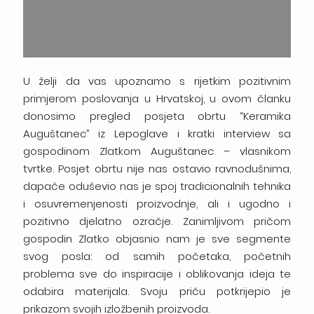
U želji da vas upoznamo s rijetkim pozitivnim
primjerom poslovanja u Hrvatskoj, u ovom članku
donosimo pregled posjeta obrtu “Keramika
Auguštanec” iz Lepoglave i kratki interview sa
gospodinom Zlatkom Auguštanec – vlasnikom
tvrtke. Posjet obrtu nije nas ostavio ravnodušnima,
dapače oduševio nas je spoj tradicionalnih tehnika
i osuvremenjenosti proizvodnje, ali i ugodno i
pozitivno djelatno ozračje. Zanimljivom pričom
gospodin Zlatko objasnio nam je sve segmente
svog posla: od samih početaka, početnih
problema sve do inspiracije i oblikovanja ideja te
odabira materijala. Svoju priču potkrijepio je
prikazom svojih izložbenih proizvoda.