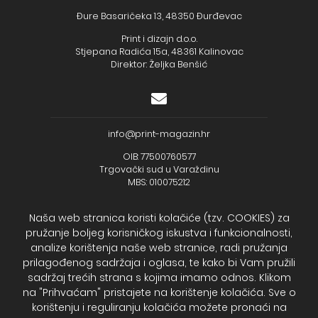
Đure Basaričeka 13, 48350 Đurđevac
Print i dizajn d.o.o.
Stjepana Radića 15a, 48361 Kalinovac
Direktor: Željka Benšić
info@print-magazin.hr
OIB: 77500760577
Trgovački sud u Varaždinu
MBS: 010075212
Naša web stranica koristi kolačiće (tzv. COOKIES) za
pružanje boljeg korisničkog iskustva i funkcionalnosti,
analize korištenja naše web stranice, radi pružanja
+385 (48) 733 111
prilagođenog sadržaja i oglasa, te kako bi Vam pružili
Zagrebačka banka d.d.
sadržaj trećih strana s kojima imamo odnos. Klikom
IBAN - HR2723600001102099043
na "Prihvaćam" pristajete na korištenje kolačića. Sve o
Temeljni kapital: 330.000,00kn uplaćen u cijelosti
korištenju i reguliranju kolačića možete pronaći na