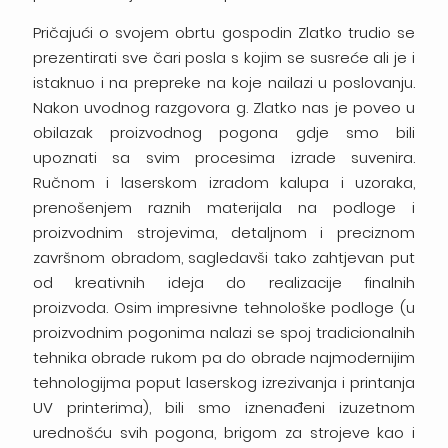
Pričajući o svojem obrtu gospodin Zlatko trudio se
prezentirati sve čari posla s kojim se susreće ali je i
istaknuo i na prepreke na koje nailazi u poslovanju.
Nakon uvodnog razgovora g. Zlatko nas je poveo u
obilazak proizvodnog pogona gdje smo bili
upoznati sa svim procesima izrade suvenira.
Ručnom i laserskom izradom kalupa i uzoraka,
prenošenjem raznih materijala na podloge i
proizvodnim strojevima, detaljnom i preciznom
završnom obradom, sagledavši tako zahtjevan put
od kreativnih ideja do realizacije finalnih
proizvoda. Osim impresivne tehnološke podloge (u
proizvodnim pogonima nalazi se spoj tradicionalnih
tehnika obrade rukom pa do obrade najmodernijim
tehnologijma poput laserskog izrezivanja i printanja
UV printerima), bili smo iznenađeni izuzetnom
urednošću svih pogona, brigom za strojeve kao i