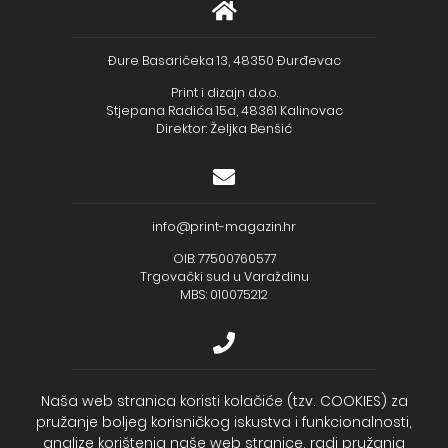
Đure Basaričeka 13, 48350 Đurđevac
Print i dizajn d.o.o.
Stjepana Radića 15a, 48361 Kalinovac
Direktor: Željka Benšić
info@print-magazin.hr
OIB: 77500760577
Trgovački sud u Varaždinu
MBS: 010075212
+385 (48) 733 111
Naša web stranica koristi kolačiće (tzv. COOKIES) za
pružanje boljeg korisničkog iskustva i funkcionalnosti,
Zagrebačka banka d.d.
analize korištenja naše web stranice, radi pružanja
IBAN - HR2723600001102099043