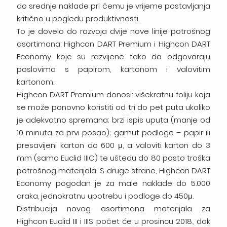
do srednje naklade pri čemu je vrijeme postavljanja
kritično u pogledu produktivnosti.
To je dovelo do razvoja dvije nove linije potrošnog
asortimana: Highcon DART Premium i Highcon DART
Economy koje su razvijene tako da odgovaraju
poslovima s papirom, kartonom i valovitim
kartonom.
Highcon DART Premium donosi: višekratnu foliju koja
se može ponovno koristiti od tri do pet puta ukoliko
je adekvatno spremana; brzi ispis uputa (manje od
10 minuta za prvi posao); gamut podloge – papir ili
presavijeni karton do 600 μ, a valoviti karton do 3
mm (samo Euclid IIIC) te uštedu do 80 posto troška
potrošnog materijala. S druge strane, Highcon DART
Economy pogodan je za male naklade do 5.000
araka, jednokratnu upotrebu i podloge do 450μ.
Distribucija novog asortimana materijala za
Highcon Euclid III i IIIS počet će u prosincu 2018., dok