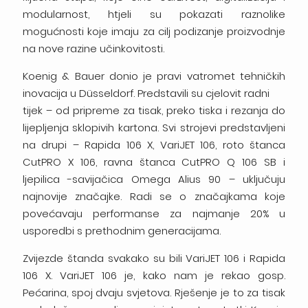
modularnost, htjeli su pokazati raznolike
mogućnosti koje imaju za cilj podizanje proizvodnje
na nove razine učinkovitosti.
Koenig & Bauer donio je pravi vatromet tehničkih
inovacija u Düsseldorf. Predstavili su cjelovit radni
tijek – od pripreme za tisak, preko tiska i rezanja do
lijepljenja sklopivih kartona. Svi strojevi predstavljeni
na drupi – Rapida 106 X, VariJET 106, roto štanca
CutPRO X 106, ravna štanca CutPRO Q 106 SB i
ljepilica -savijačica Omega Alius 90 – uključuju
najnovije značajke. Radi se o značajkama koje
povećavaju performanse za najmanje 20% u
usporedbi s prethodnim generacijama.
Zvijezde štanda svakako su bili VariJET 106 i Rapida
106 X. VariJET 106 je, kako nam je rekao gosp.
Pećarina, spoj dvaju svjetova. Rješenje je to za tisak