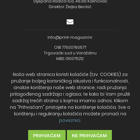
Stjepana Radića 15a, 48361 Kalinovac
Direktor: Željka Benšić
info@print-magazin.hr
OIB: 77500760577
Trgovački sud u Varaždinu
MBS: 010075212
Naša web stranica koristi kolačiće (tzv. COOKIES) za
pružanje boljeg korisničkog iskustva i funkcionalnosti,
analize korištenja naše web stranice, radi pružanja
+385 (48) 733 111
prilagođenog sadržaja i oglasa, te kako bi Vam pružili
Zagrebačka banka d.d.
sadržaj trećih strana s kojima imamo odnos. Klikom
IBAN - HR2723600001102099043
na "Prihvaćam" pristajete na korištenje kolačića. Sve o
Temeljni kapital: 330.000,00kn uplaćen u cijelosti
korištenju i reguliranju kolačića možete pronaći na
poveznici
.
2026. Print Magazin
PRIHVAĆAM
NE PRIHVAĆAM