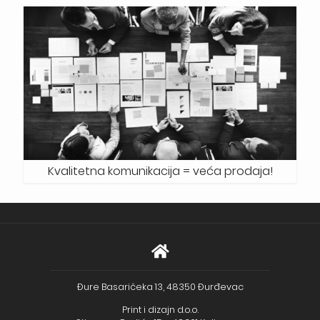
Kvalitetna komunikacija = veća prodaja!
Đure Basaričeka 13, 48350 Đurđevac
Print i dizajn d.o.o.