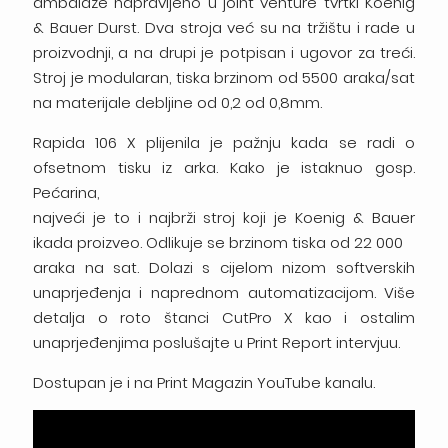
ambalaže napravljeno u joint venture tvrtki Koenig
& Bauer Durst. Dva stroja već su na tržištu i rade u
proizvodnji, a na drupi je potpisan i ugovor za treći.
Stroj je modularan, tiska brzinom od 5500 araka/sat
na materijale debljine od 0,2 od 0,8mm.
Rapida 106 X plijenila je pažnju kada se radi o
ofsetnom tisku iz arka. Kako je istaknuo gosp.
Pećarina,
najveći je to i najbrži stroj koji je Koenig & Bauer
ikada proizveo. Odlikuje se brzinom tiska od 22 000
araka na sat. Dolazi s cijelom nizom softverskih
unaprjeđenja i naprednom automatizacijom. Više
detalja o roto štanci CutPro X kao i ostalim
unaprjeđenjima poslušajte u Print Report intervjuu.
Dostupan je i na Print Magazin YouTube kanalu.