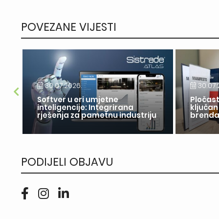
POVEZANE VIJESTI
30.07.2026.
30.07.
Softver u eri umjetne
Pločast
inteligencije: Integrirana
ključan
rješenja za pametnu industriju
brend
PODIJELI OBJAVU