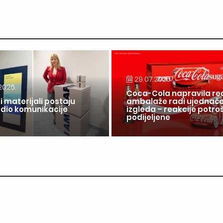
29.07.2026.
2026.
Coca-Cola napravila re
i materijali postaju
ambalaže radi ujednač
 dio komunikacije
izgleda – reakcije potr
a
podijeljene