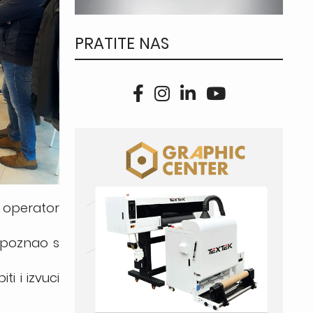
PRATITE NAS
t operator
 upoznao s
i i izvuci