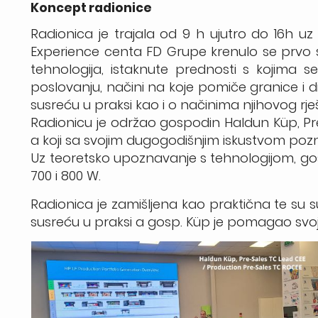
Koncept radionice
Radionica je trajala od 9 h ujutro do 16h
Experience centa FD Grupe krenulo se prvo s 
tehnologija, istaknute prednosti s kojima se
poslovanju, načini na koje pomiče granice i d
susreću u praksi kao i o načinima njihovog rje
Radionicu je održao gospodin Haldun Küp, Pr
a koji sa svojim dugogodišnjim iskustvom poz
Uz teoretsko upoznavanje s tehnologijom, go
700 i 800 W.
Radionica je zamišljena kao praktična te su s
susreću u praksi a gosp. Küp je pomagao svoj