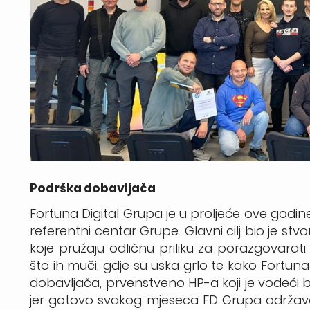
Podrška dobavljača
Fortuna Digital Grupa je u proljeće ove godin
referentni centar Grupe. Glavni cilj bio je s
koje pružaju odličnu priliku za porazgovarat
što ih muči, gdje su uska grlo te kako Fortun
dobavljača, prvenstveno HP-a koji je vodeći b
jer gotovo svakog mjeseca FD Grupa održava t