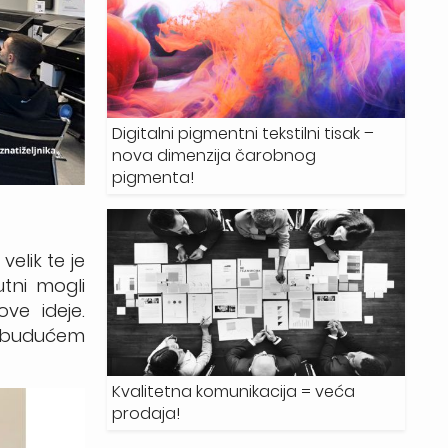
Digitalni pigmentni tekstilni tisak –
nova dimenzija čarobnog
pigmenta!
velik te je
utni mogli
ve ideje.
 u budućem
Kvalitetna komunikacija = veća
prodaja!