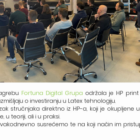
Zagrebu
Fortuna Digital Grupa
održala je HP prin
zmišljaju o investiranju u Latex tehnologiju.
ak stručnjaka direktno iz HP-a, koji je okupljene
teoriji, ali i u praksi.
 svakodnevno susrećemo te na koji način im pristupit