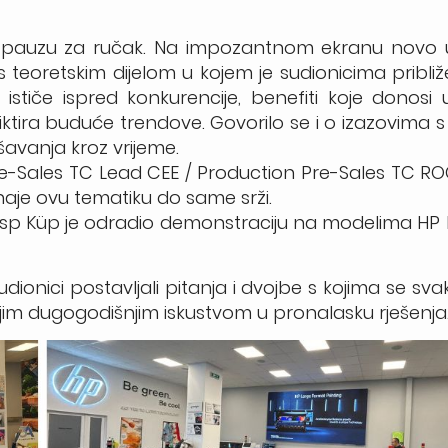
 uz pauzu za ručak. Na impozantnom ekranu novo
teoretskim dijelom u kojem je sudionicima pribli
 ističe ispred konkurencije, benefiti koje donos
iktira buduće trendove. Govorilo se i o izazovima s
šavanja kroz vrijeme.
e-Sales TC Lead CEE / Production Pre-Sales TC RO
naje ovu tematiku do same srži.
sp Küp je odradio demonstraciju na modelima HP 
udionici postavljali pitanja i dvojbe s kojima se s
im dugogodišnjim iskustvom u pronalasku rješenja