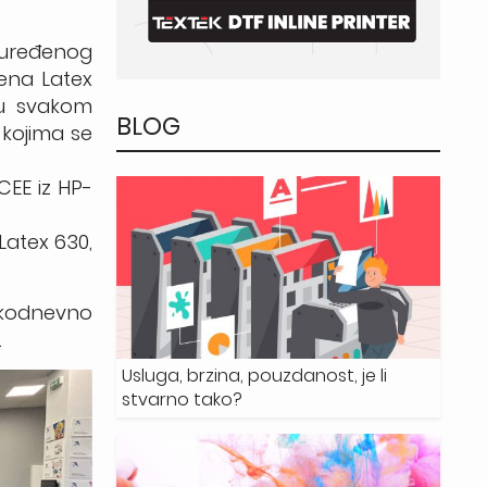
 uređenog
žena Latex
i u svakom
BLOG
 kojima se
CEE iz HP-
Latex 630,
vakodnevno
.
Usluga, brzina, pouzdanost, je li
stvarno tako?