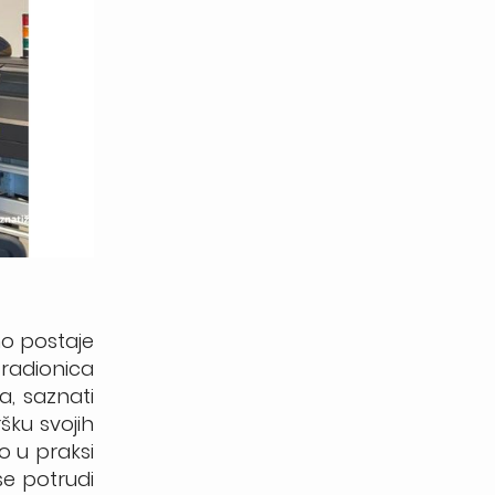
no postaje
 radionica
a, saznati
šku svojih
o u praksi
se potrudi