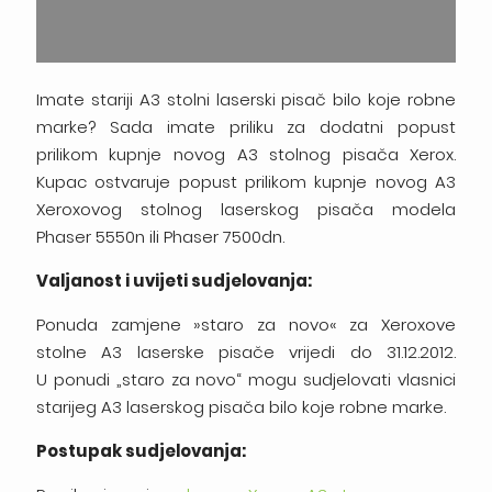
Imate stariji A3 stolni laserski pisač bilo koje robne
marke? Sada imate priliku za dodatni popust
prilikom kupnje novog A3 stolnog pisača Xerox.
Kupac ostvaruje popust prilikom kupnje novog A3
Xeroxovog stolnog laserskog pisača modela
Phaser 5550n ili Phaser 7500dn.
Valjanost i uvijeti sudjelovanja:
Ponuda zamjene »staro za novo« za Xeroxove
stolne A3 laserske pisače vrijedi do 31.12.2012.
U ponudi „staro za novo“ mogu sudjelovati vlasnici
starijeg A3 laserskog pisača bilo koje robne marke.
Postupak sudjelovanja: