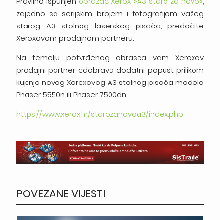
Pravilno ispunjen
obrazac Xerox »A3 staro za novo«
,
zajedno sa serijskim brojem i fotografijom vašeg
starog A3 stolnog laserskog pisača, predočite
Xeroxovom prodajnom partneru.
Na temelju potvrđenog obrasca vam Xeroxov
prodajni partner odobrava dodatni popust prilikom
kupnje novog Xeroxovog A3 stolnog pisača modela
Phaser 5550n ili Phaser 7500dn.
https://www.xerox.hr/starozanovoa3/index.php
POVEZANE VIJESTI