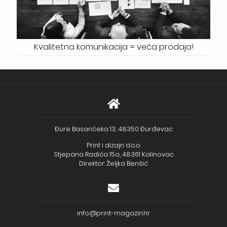
Kvalitetna komunikacija = veća prodaja!
Đure Basaričeka 13, 48350 Đurđevac
Print i dizajn d.o.o.
Stjepana Radića 15a, 48361 Kalinovac
Direktor: Željka Benšić
info@print-magazin.hr