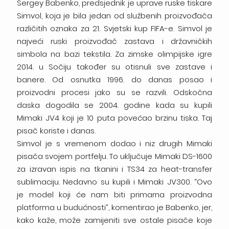
Sergey Babenko, predsjednik je uprave ruske tiskare
Simvol, koja je bila jedan od službenih proizvođača
različitih oznaka za 21. Svjetski kup FIFA-e. Simvol je
najveći ruski proizvođač zastava i državničkih
simbola na bazi tekstila. Za zimske olimpijske igre
2014. u Sočiju također su otisnuli sve zastave i
banere. Od osnutka 1996. do danas posao i
proizvodni procesi jako su se razvili. Odskočna
daska dogodila se 2004. godine kada su kupili
Mimaki JV4 koji je 10 puta povećao brzinu tiska. Taj
pisač koriste i danas.
Simvol je s vremenom dodao i niz drugih Mimaki
pisača svojem portfelju. To uključuje Mimaki DS-1600
za izravan ispis na tkanini i TS34 za heat-transfer
sublimaciju. Nedavno su kupili i Mimaki JV300. “Ovo
je model koji će nam biti primarna proizvodna
platforma u budućnosti”, komentirao je Babenko, jer,
kako kaže, može zamijeniti sve ostale pisače koje