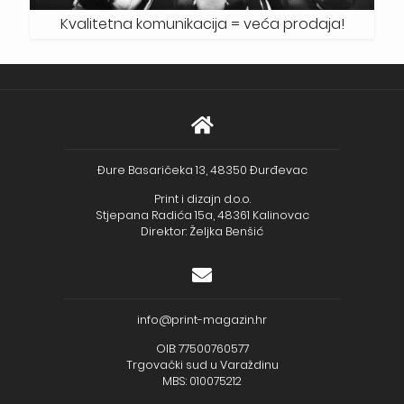
Kvalitetna komunikacija = veća prodaja!
Đure Basaričeka 13, 48350 Đurđevac
Print i dizajn d.o.o.
Stjepana Radića 15a, 48361 Kalinovac
Direktor: Željka Benšić
info@print-magazin.hr
OIB: 77500760577
Trgovački sud u Varaždinu
MBS: 010075212