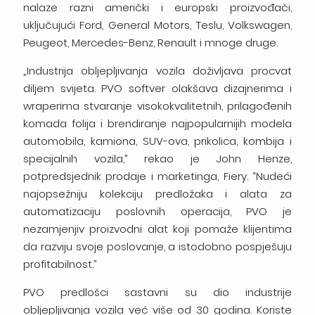
nalaze razni američki i europski proizvođači,
uključujući Ford, General Motors, Teslu, Volkswagen,
Peugeot, Mercedes-Benz, Renault i mnoge druge.
„Industrija obljepljivanja vozila doživljava procvat
diljem svijeta. PVO softver olakšava dizajnerima i
wraperima stvaranje visokokvalitetnih, prilagođenih
komada folija i brendiranje najpopularnijih modela
automobila, kamiona, SUV-ova, prikolica, kombija i
specijalnih vozila,” rekao je John Henze,
potpredsjednik prodaje i marketinga, Fiery. “Nudeći
najopsežniju kolekciju predložaka i alata za
automatizaciju poslovnih operacija, PVO je
nezamjenjiv proizvodni alat koji pomaže klijentima
da razviju svoje poslovanje, a istodobno pospješuju
profitabilnost.”
PVO predlošci sastavni su dio industrije
obljepljivanja vozila već više od 30 godina. Koriste