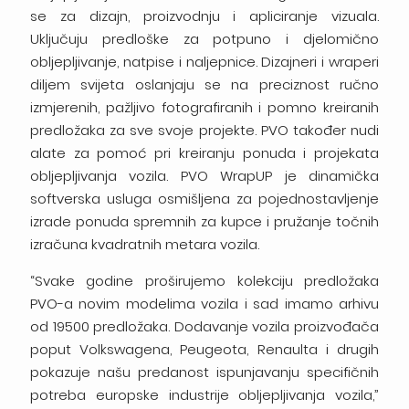
se za dizajn, proizvodnju i apliciranje vizuala.
Uključuju predloške za potpuno i djelomično
obljepljivanje, natpise i naljepnice. Dizajneri i wraperi
diljem svijeta oslanjaju se na preciznost ručno
izmjerenih, pažljivo fotografiranih i pomno kreiranih
predložaka za sve svoje projekte. PVO također nudi
alate za pomoć pri kreiranju ponuda i projekata
obljepljivanja vozila. PVO WrapUP je dinamička
softverska usluga osmišljena za pojednostavljenje
izrade ponuda spremnih za kupce i pružanje točnih
izračuna kvadratnih metara vozila.
“Svake godine proširujemo kolekciju predložaka
PVO-a novim modelima vozila i sad imamo arhivu
od 19500 predložaka. Dodavanje vozila proizvođača
poput Volkswagena, Peugeota, Renaulta i drugih
pokazuje našu predanost ispunjavanju specifičnih
potreba europske industrije obljepljivanja vozila,”