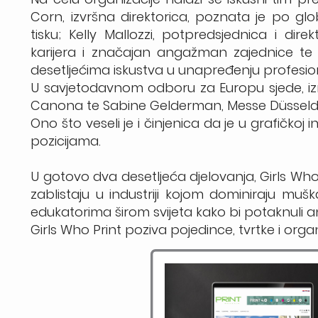
Corn, izvršna direktorica, poznata je po glo
tisku; Kelly Mallozzi, potpredsjednica i di
karijera i značajan angažman zajednice te P
desetljećima iskustva u unapređenju profesion
U savjetodavnom odboru za Europu sjede, izm
Canona te Sabine Gelderman, Messe Düsseld
Ono što veseli je i činjenica da je u grafičkoj
pozicijama.
U gotovo dva desetljeća djelovanja, Girls Who 
zablistaju u industriji kojom dominiraju mušk
edukatorima širom svijeta kako bi potaknuli an
Girls Who Print poziva pojedince, tvrtke i orga