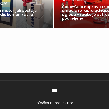
2026.
Coca-Cola napravila re
i materijali postaju
ambalaže radi ujednač
 dio komunikacije
izgleda – reakcije potr
a
podijeljene
info@print-magazin.hr