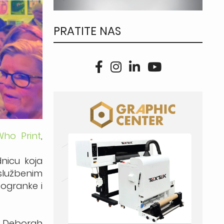
PRATITE NAS
Who Print
,
nicu koja
 službenim
 ogranke i
a: Deborah