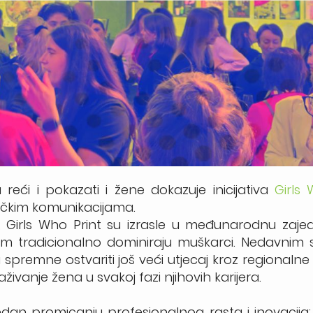
a reći i pokazati i žene dokazuje inicijativa
Girls 
fičkim komunikacijama.
 Girls Who Print su izrasle u međunarodnu zajed
ojom tradicionalno dominiraju muškarci. Nedavnim
spremne ostvariti još veći utjecaj kroz regionalne
ivanje žena u svakoj fazi njihovih karijera.
redan promicanju profesionalnog rasta i inovacij