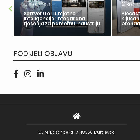
30.07.2026.
30.07.
Softver u eri umjetne
Pločast
inteligencije: Integrirana
ključan
rješenja za pametnu industriju
brend
PODIJELI OBJAVU
Đure Basaričeka 13, 48350 Đurđevac