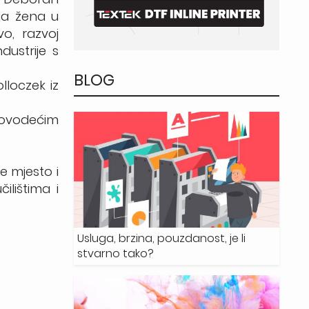
aja žena u
vo, razvoj
dustrije s
BLOG
lloczek iz
ukovodećim
e mjesto i
ilištima i
Usluga, brzina, pouzdanost, je li
stvarno tako?