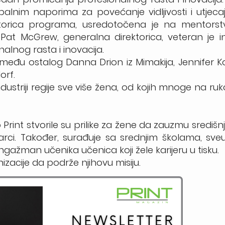
balnim naporima za povećanje vidljivosti i utjec
rektorica programa, usredotočena je na mentorst
at McGrew, generalna direktorica, veteran je in
alnog rasta i inovacija.
eđu ostalog Danna Drion iz Mimakija, Jennifer Ko
orf.
 industriji regije sve više žena, od kojih mnoge na r
Print stvorile su prilike za žene da zauzmu središnj
arci. Također, surađuje sa srednjim školama, sveuč
gažman učenika učenica koji žele karijeru u tisku.
nizacije da podrže njihovu misiju.