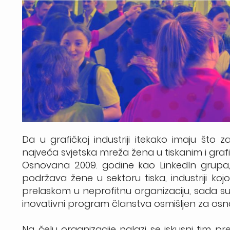
Da u grafičkoj industriji itekako imaju što z
najveća svjetska mreža žena u tiskanim i gra
Osnovana 2009. godine kao LinkedIn grupa,
podržava žene u sektoru tiska, industriji k
prelaskom u neprofitnu organizaciju, sada su 
inovativni program članstva osmišljen za osnaž
Na čelu organizacije nalazi se iskusni tim p