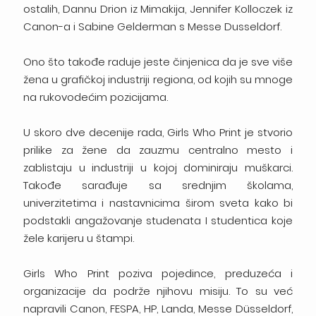
ostalih, Dannu Drion iz Mimakija, Jennifer Kolloczek iz
Canon-a i Sabine Gelderman s Messe Dusseldorf.
Ono što takođe raduje jeste činjenica da je sve više
žena u grafičkoj industriji regiona, od kojih su mnoge
na rukovodećim pozicijama.
U skoro dve decenije rada, Girls Who Print je stvorio
prilike za žene da zauzmu centralno mesto i
zablistaju u industriji u kojoj dominiraju muškarci.
Takođe sarađuje sa srednjim školama,
univerzitetima i nastavnicima širom sveta kako bi
podstakli angažovanje studenata I studentica koje
žele karijeru u štampi.
Girls Who Print poziva pojedince, preduzeća i
organizacije da podrže njihovu misiju. To su već
napravili Canon, FESPA, HP, Landa, Messe Düsseldorf,