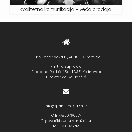
Kvalitetna komunikacija = veća prodaja!
Đure Basaričeka 13, 48350 Đurđevac
Print i dizajn d.o.o.
Stjepana Radića 15a, 48361 Kalinovac
Direktor: Željka Benšić
info@print-magazin.hr
OIB: 77500760577
Trgovački sud u Varaždinu
MBS: 010075212