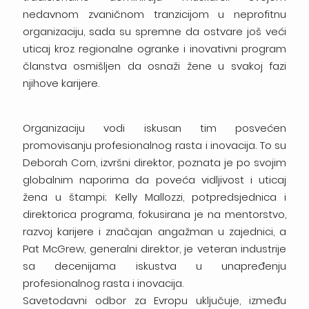
nedavnom zvaničnom tranzicijom u neprofitnu
organizaciju, sada su spremne da ostvare još veći
uticaj kroz regionalne ogranke i inovativni program
članstva osmišljen da osnaži žene u svakoj fazi
njihove karijere.
Organizaciju vodi iskusan tim posvećen
promovisanju profesionalnog rasta i inovacija. To su
Deborah Corn, izvršni direktor, poznata je po svojim
globalnim naporima da poveća vidljivost i uticaj
žena u štampi; Kelly Mallozzi, potpredsjednica i
direktorica programa, fokusirana je na mentorstvo,
razvoj karijere i značajan angažman u zajednici, a
Pat McGrew, generalni direktor, je veteran industrije
sa decenijama iskustva u unapređenju
profesionalnog rasta i inovacija.
Savetodavni odbor za Evropu uključuje, između