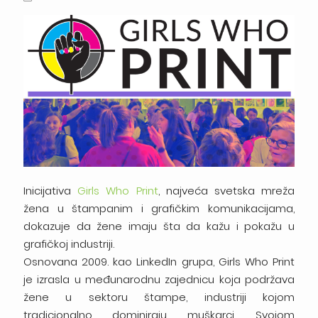
Inicijativa
Girls Who Print
, najveća svetska mreža
žena u štampanim i grafičkim komunikacijama,
dokazuje da žene imaju šta da kažu i pokažu u
grafičkoj industriji.
Osnovana 2009. kao LinkedIn grupa, Girls Who Print
je izrasla u međunarodnu zajednicu koja podržava
žene u sektoru štampe, industriji kojom
tradicionalno dominiraju muškarci. Svojom