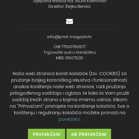
Stjepana Radića 15a, 48361 Kalinovac
Direktor: Željka Benšić
info@print-magazin.hr
OIB: 77500760577
Trgovački sud u Varaždinu
MBS: 010075212
Naša web stranica koristi kolačiće (tzv. COOKIES) za
pružanje boljeg korisničkog iskustva i funkcionalnosti,
analize korištenja naše web stranice, radi pružanja
+385 (48) 733 111
prilagođenog sadržaja i oglasa, te kako bi Vam pružili
Zagrebačka banka d.d.
sadržaj trećih strana s kojima imamo odnos. Klikom
IBAN - HR2723600001102099043
na "Prihvaćam" pristajete na korištenje kolačića. Sve o
Temeljni kapital: 330.000,00kn uplaćen u cijelosti
korištenju i reguliranju kolačića možete pronaći na
poveznici
.
2026. Print Magazin
PRIHVAĆAM
NE PRIHVAĆAM