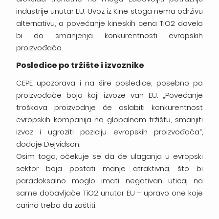
industrije unutar EU. Uvoz iz Kine stoga nema održivu
alternativu, a povećanje kineskih cena TiO2 dovelo
bi do smanjenja konkurentnosti evropskih
proizvođača.
Posledice po tržište i izvoznike
CEPE upozorava i na šire posledice, posebno po
proizvođače boja koji izvoze van EU. „Povećanje
troškova proizvodnje će oslabiti konkurentnost
evropskih kompanija na globalnom tržištu, smanjiti
izvoz i ugroziti poziciju evropskih proizvođača“,
dodaje Dejvidson.
Osim toga, očekuje se da će ulaganja u evropski
sektor boja postati manje atraktivna, što bi
paradoksalno moglo imati negativan uticaj na
same dobavljače TiO2 unutar EU – upravo one koje
carina treba da zaštiti.