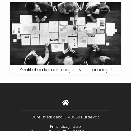
Kvalitetna komunikacija = veća prodaja!
Đure Basaričeka 13, 48350 Đurđevac
Print i dizajn d.o.o.