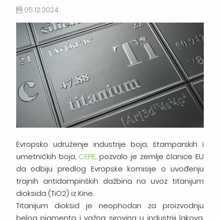
05.12.2024.
Evropsko udruženje industrije boja, štamparskih i
umetničkih boja,
CEPE
, pozvalo je zemlje članice EU
da odbiju predlog Evropske komisije o uvođenju
trajnih antidampinških dažbina na uvoz titanijum
dioksida (TiO2) iz Kine.
Titanijum dioksid je neophodan za proizvodnju
belog pigmenta i važna sirovina u industriji lakova,