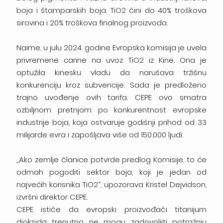
boja i štamparskih boja. TiO2 čini do 40% troškova
sirovina i 20% troškova finalnog proizvoda.
Naime, u julu 2024. godine Evropska komisija je uvela
privremene carine na uvoz TiO2 iz Kine. Ona je
optužila kinesku vladu da narušava tržišnu
konkurenciju kroz subvencije. Sada je predloženo
trajno uvođenje ovih tarifa. CEPE ovo smatra
ozbiljnom pretnjom po konkurentnost evropske
industrije boja, koja ostvaruje godišnji prihod od 33
milijarde evra i zapošljava više od 150.000 ljudi.
„Ako zemlje članice potvrde predlog Komisije, to će
odmah pogoditi sektor boja, koji je jedan od
najvećih korisnika TiO2“, upozorava Kristel Dejvidson,
izvršni direktor CEPE.
CEPE ističe da evropski proizvođači titanijum
dioksida trenutno ne mogu zadovoljiti potražnju