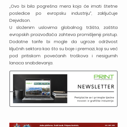
„Ovo bi bila pogrešna mera koja će imati štetne
posledice po evropsku industriju“, zaključuje
Dejvidson.
U složenim uslovima globalnog tržišta, zaštita
evropskih proizvođača zahteva promišljeniji pristup.
Dodatne tarife bi mogle da ugroze održivost
ključnih sektora kao što su boje i premazi, koji su već
pod pritiskom povećanih troškova i nesigurnih
lanaca snabdevanja.