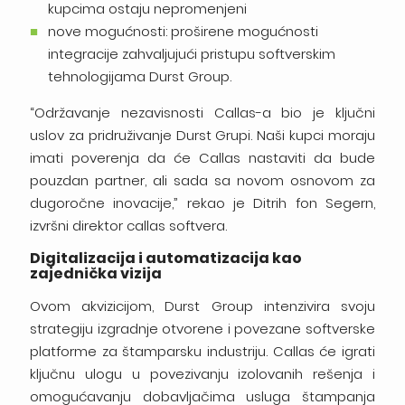
kupcima ostaju nepromenjeni
nove mogućnosti: proširene mogućnosti
integracije zahvaljujući pristupu softverskim
tehnologijama Durst Group.
“Održavanje nezavisnosti Callas-a bio je ključni
uslov za pridruživanje Durst Grupi. Naši kupci moraju
imati poverenja da će Callas nastaviti da bude
pouzdan partner, ali sada sa novom osnovom za
dugoročne inovacije,” rekao je Ditrih fon Segern,
izvršni direktor callas softvera.
Digitalizacija i automatizacija kao
zajednička vizija
Ovom akvizicijom, Durst Group intenzivira svoju
strategiju izgradnje otvorene i povezane softverske
platforme za štamparsku industriju. Callas će igrati
ključnu ulogu u povezivanju izolovanih rešenja i
omogućavanju dobavljačima usluga štampanja