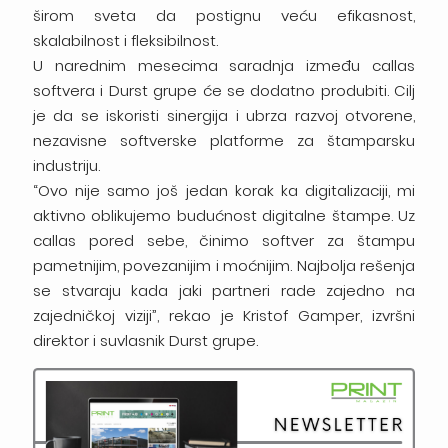
širom sveta da postignu veću efikasnost,
skalabilnost i fleksibilnost.
U narednim mesecima saradnja između callas
softvera i Durst grupe će se dodatno produbiti. Cilj
je da se iskoristi sinergija i ubrza razvoj otvorene,
nezavisne softverske platforme za štamparsku
industriju.
“Ovo nije samo još jedan korak ka digitalizaciji, mi
aktivno oblikujemo budućnost digitalne štampe. Uz
callas pored sebe, činimo softver za štampu
pametnijim, povezanijim i moćnijim. Najbolja rešenja
se stvaraju kada jaki partneri rade zajedno na
zajedničkoj viziji”, rekao je Kristof Gamper, izvršni
direktor i suvlasnik Durst grupe.