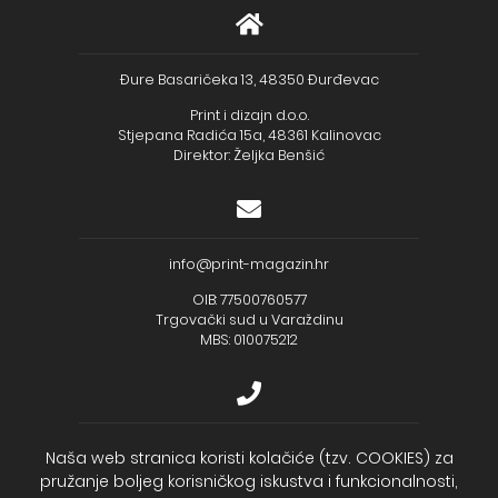
Đure Basaričeka 13, 48350 Đurđevac
Print i dizajn d.o.o.
Stjepana Radića 15a, 48361 Kalinovac
Direktor: Željka Benšić
info@print-magazin.hr
OIB: 77500760577
Trgovački sud u Varaždinu
MBS: 010075212
+385 (48) 733 111
Naša web stranica koristi kolačiće (tzv. COOKIES) za
pružanje boljeg korisničkog iskustva i funkcionalnosti,
Zagrebačka banka d.d.