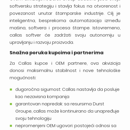
softversku strategiju i stavlja fokus na otvorenost i
povezanost unutar štamparske industrije. Cilj je
inteligentna, besprekorna automatizacija između
mašina, softvera i procesa štampe. Istovremeno,
callas softver će zadržati svoju autonomiju u
upravljanju i razvoju proizvoda.
Snažna poruka kupcima i partnerima
Za Callas kupce i OEM partnere, ova akvizicija
donosi maksimalnu stabilnost i nove tehnološke
mogućnosti:
dugoročna sigurnost: Callas nastavlja da posluje
kao nezavisna kompanija
garantovan napredak: sa resursima Durst
Groupe, callas može kontinuirano da unapređuje
svoju tehnologiju
nepromenjeni OEM ugovori: postojeći odnosi sa