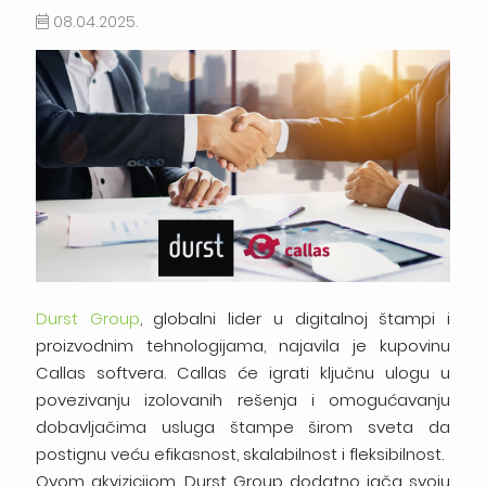
08.04.2025.
Durst Group
, globalni lider u digitalnoj štampi i
proizvodnim tehnologijama, najavila je kupovinu
Callas softvera. Callas će igrati ključnu ulogu u
povezivanju izolovanih rešenja i omogućavanju
dobavljačima usluga štampe širom sveta da
postignu veću efikasnost, skalabilnost i fleksibilnost.
Ovom akvizicijom, Durst Group dodatno jača svoju