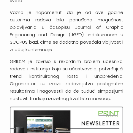
sveta.
Važno je napomenuti da je od ove godine
autorima radova bila ponuđena mogućnost
objavljivanja u časopisu Journal of Graphic
Engineering and Design (JGED), indeksiranom u
SCOPUS bazi, čime se dodatno povećala vidljivost i
značaj konferencije.
GRID24 je završio s rekordnim brojem učesnika,
radova i institucija koje su učestvovale, potvrđujući
trend kontinuiranog rasta i unapređenja.
Organizatori su izrazili zadovoljstvo postignutim
rezultatima i nagovestili da će budući simpozijumi
nastaviti tradiciju izuzetnog kvaliteta i inovacija.