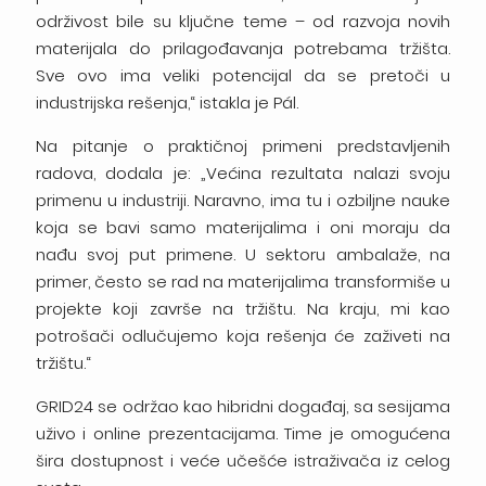
održivost bile su ključne teme – od razvoja novih
materijala do prilagođavanja potrebama tržišta.
Sve ovo ima veliki potencijal da se pretoči u
industrijska rešenja,“ istakla je Pál.
Na pitanje o praktičnoj primeni predstavljenih
radova, dodala je: „Većina rezultata nalazi svoju
primenu u industriji. Naravno, ima tu i ozbiljne nauke
koja se bavi samo materijalima i oni moraju da
nađu svoj put primene. U sektoru ambalaže, na
primer, često se rad na materijalima transformiše u
projekte koji završe na tržištu. Na kraju, mi kao
potrošači odlučujemo koja rešenja će zaživeti na
tržištu.“
GRID24 se održao kao hibridni događaj, sa sesijama
uživo i online prezentacijama. Time je omogućena
šira dostupnost i veće učešće istraživača iz celog