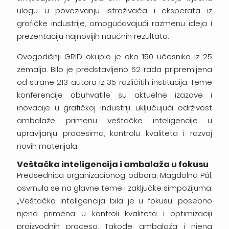
ulogu u povezivanju istraživača i eksperata iz
grafičke industrije, omogućavajući razmenu ideja i
prezentaciju najnovijih naučnih rezultata.
Ovogodišnji GRID okupio je oko 150 učesnika iz 25
zemalja. Bilo je predstavljeno 52 rada pripremljena
od strane 213 autora iz 35 različitih institucija. Teme
konferencije obuhvatile su aktuelne izazove i
inovacije u grafičkoj industriji, uključujući održivost
ambalaže, primenu veštačke inteligencije u
upravljanju procesima, kontrolu kvaliteta i razvoj
novih materijala.
Veštačka inteligencija i ambalaža u fokusu
Predsednica organizacionog odbora, Magdolna Pál,
osvrnula se na glavne teme i zaključke simpozijuma.
„Veštačka inteligencija bila je u fokusu, posebno
njena primena u kontroli kvaliteta i optimizaciji
proizvodnih procesa. Takođe, ambalaža i njena