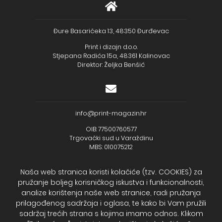
Đure Basaričeka 13, 48350 Đurđevac
Print i dizajn d.o.o.
Stjepana Radića 15a, 48361 Kalinovac
Direktor: Željka Benšić
info@print-magazin.hr
OIB: 77500760577
Trgovački sud u Varaždinu
MBS: 010075212
Naša web stranica koristi kolačiće (tzv. COOKIES) za
pružanje boljeg korisničkog iskustva i funkcionalnosti,
analize korištenja naše web stranice, radi pružanja
+385 (48) 733 111
prilagođenog sadržaja i oglasa, te kako bi Vam pružili
Zagrebačka banka d.d.
sadržaj trećih strana s kojima imamo odnos. Klikom
IBAN - HR2723600001102099043