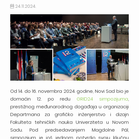
24.11.2024.
Od 14. do 16. novembra 2024. godine, Novi Sad bio je
domaćin 12. po redu
GRID24 simpozijuma
,
prestižnog međunarodnog događaja u organizaciji
Departmana za grafičko inženjerstvo i dizajn
Fakulteta tehničkih nauka Univerziteta u Novom
Sadu. Pod predsedavanjem Magdolne Pál,
simpozijum je još jednom potvrdio svoju ključnu