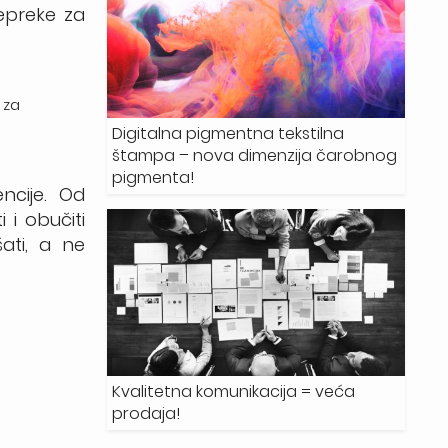
repreke za
 za
Digitalna pigmentna tekstilna
štampa – nova dimenzija čarobnog
pigmenta!
encije. Od
 i obučiti
ati, a ne
Kvalitetna komunikacija = veća
prodaja!