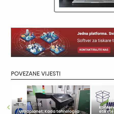
POVEZANE VIJESTI
23.07.
23.07.2026.
Konfer
a
Ultraplanet: Kada tehnologija
etikete