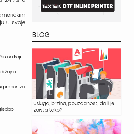
 američkim
ju u svoje
BLOG
in na koji
držaja i
i proces za
Usluga, brzina, pouzdanost, da li je
egledao
zaista tako?