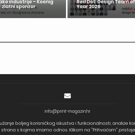
ake industrije – Koenig
Red Dot: Design Team of
 zlatni sponzor
Year 2026
info@print-magazin.hr
OIB: 77500760577
užanje boljeg korisničkog iskustva i funkcionalnosti, analize 
Trgovački sud u Varaždinu
ih strana s kojima imamo odnos. Klikom na "Prihvaćam" pristajete
MBS: 010075212