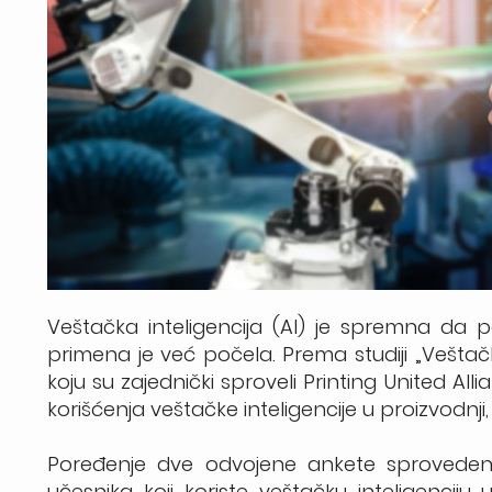
Veštačka inteligencija (AI) je spremna da po
primena je već počela. Prema studiji „Veštačk
koju su zajednički sproveli Printing United Al
korišćenja veštačke inteligencije u proizvodnji
Poređenje dve odvojene ankete sprovedene
učesnika koji koriste veštačku inteligenci