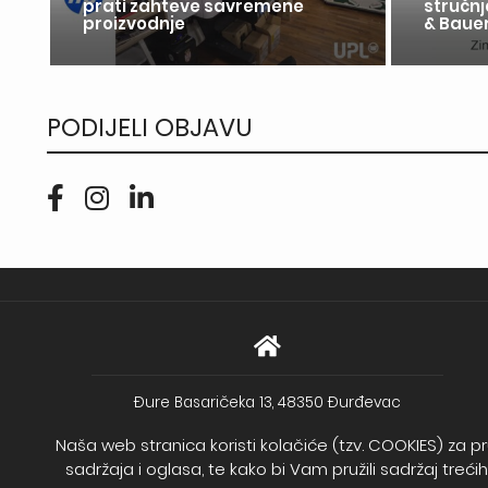
u
prati zahteve savremene
stručnj
proizvodnje
& Bauer
PODIJELI OBJAVU
Đure Basaričeka 13, 48350 Đurđevac
Print i dizajn d.o.o.
Naša web stranica koristi kolačiće (tzv. COOKIES) za pr
Stjepana Radića 15a, 48361 Kalinovac
sadržaja i oglasa, te kako bi Vam pružili sadržaj treć
Direktor: Željka Benšić