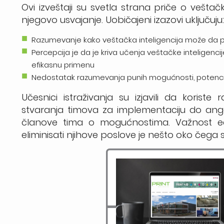
Ovi izveštaji su svetla strana priče o veštačko
njegovo usvajanje. Uobičajeni izazovi uključuju
Razumevanje kako veštačka inteligencija može da po
Percepcija je da je kriva učenja veštačke inteligenci
efikasnu primenu
Nedostatak razumevanja punih mogućnosti, potencijaln
Učesnici istraživanja su izjavili da koriste r
stvaranja timova za implementaciju do angaž
članove tima o mogućnostima. Važnost edu
eliminisati njihove poslove je nešto oko čega su 