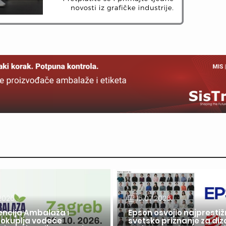
2026.
15.07.2026.
encija Ambalaža i
Epson osvojio najprestiž
 okuplja vodeće
svetsko priznanje za diz