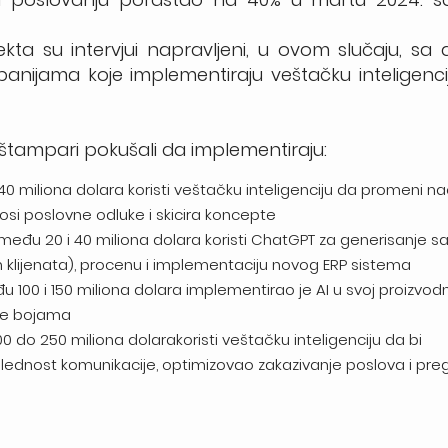
kta su intervjui napravljeni, u ovom slučaju, sa
anijama koje implementiraju veštačku inteligenci
 – štampari pokušali da implementiraju:
miliona dolara koristi veštačku inteligenciju da promeni nač
nosi poslovne odluke i skicira koncepte
đu 20 i 40 miliona dolara koristi ChatGPT za generisanje sa
h klijenata), procenu i implementaciju novog ERP sistema
00 i 150 miliona dolara implementirao je AI u svoj proizvodn
nje bojama
o 250 miliona dolarakoristi veštačku inteligenciju da bi
lednost komunikacije, optimizovao zakazivanje poslova i pr