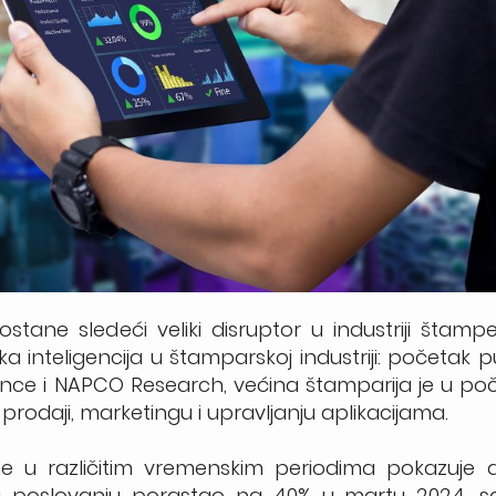
stane sledeći veliki disruptor u industriji štamp
a inteligencija u štamparskoj industriji: početak p
liance i NAPCO Research, većina štamparija je u poč
, prodaji, marketingu i upravljanju aplikacijama.
 u različitim vremenskim periodima pokazuje d
ju u poslovanju porastao na 40% u martu 2024. s