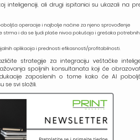
j inteligenciji, ali drugi ispitanici su ukazali na p
:
boljša operacije i najbolje načine za njeno sprovođenje
je strma i da se ljudi plaše nivoa pokušaja i grešaka potrebnih
ih aplikacija i prednosti efikasnosti/profitabilnosti.
azličite strategije za integraciju veštačke intelig
ovanja spoljnih konsultanata koji će obrazovati
kacije zaposlenih o tome kako će AI poboljš
se svi složili.