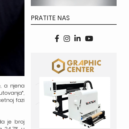
PRATITE NAS
e, a njena
utovanja“,
etnoj fazi
a je broj
a 24,7% u