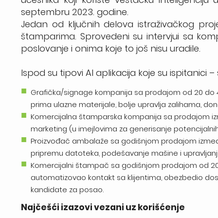
septembru 2023. godine.
Jedan od ključnih delova istraživačkog proje
štamparima. Sprovedeni su intervjui sa komp
poslovanje i onima koje to još nisu uradile.
Ispod su tipovi AI aplikacija koje su ispitanici
Grafička/signage kompanija sa prodajom od 20 do 40 
prima ulazne materijale, bolje upravlja zalihama, do
Komercijalna štamparska kompanija sa prodajom izme
marketing (u imejlovima za generisanje potencijalni
Proizvođač ambalaže sa godišnjom prodajom između 1
pripremu datoteka, podešavanje mašine i upravlja
Komercijalni štampač sa godišnjom prodajom od 200 d
automatizovao kontakt sa klijentima, obezbedio dos
kandidate za posao.
Najčešći izazovi vezani uz korišćenje