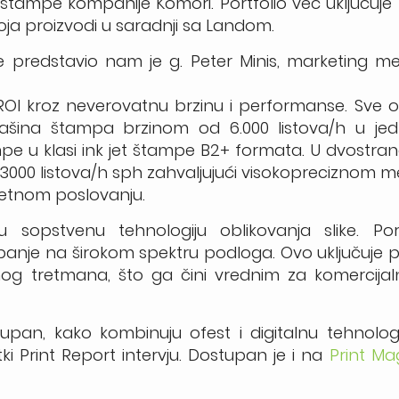
e štampe kompanije Komori. Portfolio već uključuj
oja proizvodi u saradnji sa Landom.
e predstavio nam je g. Peter Minis, marketing m
 ROI kroz neverovatnu brzinu i performanse. Sve
Mašina štampa brzinom od 6.000 listova/h u jed
e u klasi ink jet štampe B2+ formata. U dvostran
000 listova/h sph zahvaljujući visokopreciznom
etnom poslovanju.
ovu sopstvenu tehnologiju oblikovanja slike. Po
mpanje na širokom spektru podloga. Ovo uključuje
g tretmana, što ga čini vrednim za komercijalna
upan, kako kombinuju ofest i digitalnu tehnologi
ki Print Report intervju. Dostupan je i na
Print Ma