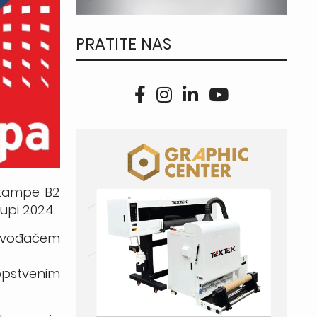
PRATITE NAS
 štampe B2
rupi 2024.
oizvođačem
opstvenim