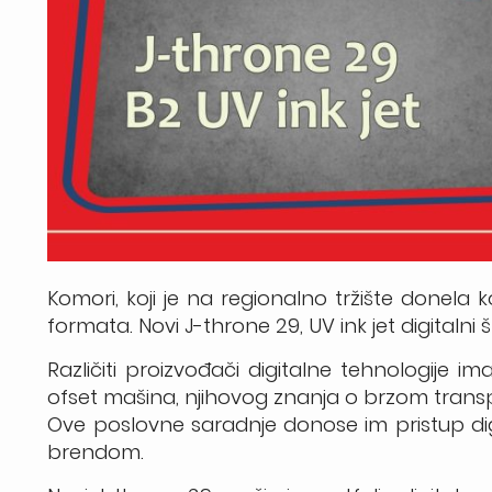
Komori, koji je na regionalno tržište donela
formata. Novi J-throne 29, UV ink jet digitaln
Različiti proizvođači digitalne tehnologije 
ofset mašina, njihovog znanja o brzom transpo
Ove poslovne saradnje donose im pristup di
brendom.