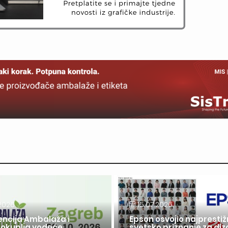
2026.
15.07.2026.
encija Ambalaža i
Epson osvojio najprestiž
 okuplja vodeće
svetsko priznanje za diz