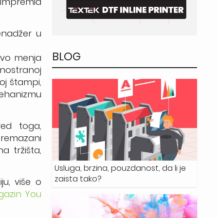
e Impremia
enadžer u
BLOG
 ovo menja
nostranoj
oj štampi,
 mehanizmu
red toga,
 premazani
 tržišta,
Usluga, brzina, pouzdanost, da li je
zaista tako?
ju, više o
gazin You