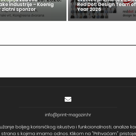
ake industrije – Koenig
Red Dot: Design Team of
 zlatni sponzor
Year 2026
info@print-magazin.hr
OIB: 77500760577
užanje boljeg korisničkog iskustva i funkcionalnosti, analize 
Trgovački sud u Varaždinu
ih strana s kojima imamo odnos. Klikom na "Prihvaćam" pristajete