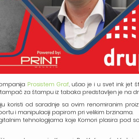
 kompanija
Prosistem Graf
, ušao je i u svet ink jet
i štampač za štampu iz tabaka predstavljen je na d
imaju koristi od saradnje sa ovim renomiranim pr
rtu i manipulaciji papirom pri velikim brzinama.
gitalnim tehnologijama koje Komori plasira pod s