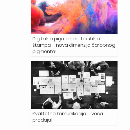
Digitalna pigmentna tekstilna
štampa – nova dimenzija čarobnog
pigmenta!
Kvalitetna komunikacija = veća
prodaja!