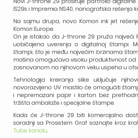
Novi J-throne 29 proširuje portfolio digitaln
IS29s i Impremia NS40, nanografska rešenja k
Na sajmu drupa, novo Komori ink jet rešenj
Komori Europe.
On je istakao da J-throne 29 pruža najveći
uobičajena uverenja o digitalnoj štampi. 
štampi, što je među najvećim brzinama štamp
mašina omogućava visoku produktivnost od 3
zasnovanom na njihovom veku uspeha u ofs
Tehnologija kreiranja slike uključuje njih
novorazvijeno UV mastilo će omogućiti šta
i nepremazani papir i karton bez prethodno
tržišta ambalaže i specijalne štampe.
Kada će J-throne 29 biti komercijalno dost
saradnji sa Prosistem Graf saznajte kroz krat
Tube kanalu
.