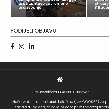
u
prati zahteve savremene
stručnj
proizvodnje
& Bauer
PODIJELI OBJAVU
Đure Basaričeka 13, 48350 Đurđevac
Print i dizajn d.o.o.
Naša web stranica koristi kolačiće (tzv. COOKIES) za pr
Stjepana Radića 15a, 48361 Kalinovac
sadržaja i oglasa, te kako bi Vam pružili sadržaj treć