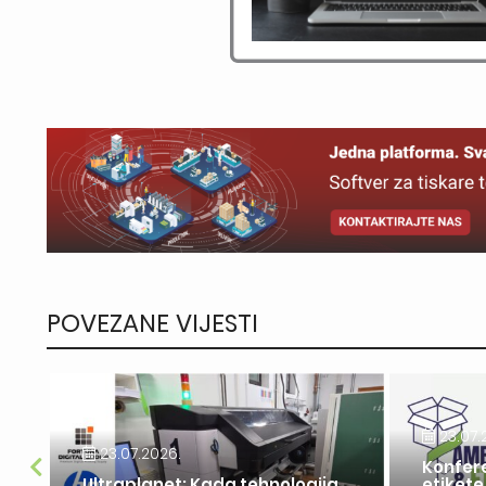
POVEZANE VIJESTI
23.07.
23.07.2026.
Konfer
a
Ultraplanet: Kada tehnologija
etikete