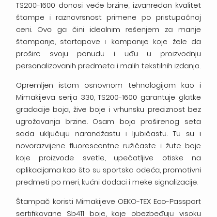
TS200-1600 donosi veće brzine, izvanredan kvalitet
štampe i raznovrsnost primene po pristupačnoj
ceni. Ovo ga čini idealnim rešenjem za manje
štamparije, startapove i kompanije koje žele da
prošire svoju ponudu i uđu u proizvodnju
personalizovanih predmeta i malih tekstilnih izdanja.
Opremljen istom osnovnom tehnologijom kao i
Mimakijeva serija 330, TS200-1600 garantuje glatke
gradacije boja, žive boje i vrhunsku preciznost bez
ugrožavanja brzine. Osam boja proširenog seta
sada uključuju narandžastu i ljubičastu. Tu su i
novorazvijene fluorescentne ružičaste i žute boje
koje proizvode svetle, upečatljive otiske na
aplikacijama kao što su sportska odeća, promotivni
predmeti po meri, kućni dodaci i meke signalizacije.
Štampač koristi Mimakijeve OEKO-TEX Eco-Passport
sertifikovane Sb411 boje, koje obezbeđuju visoku