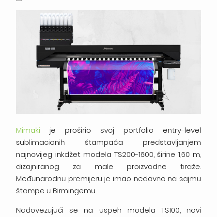
Mimaki
je proširio svoj portfolio entry-level
sublimacionih štampača predstavljanjem
najnovijeg inkdžet modela TS200-1600, širine 1,60 m,
dizajniranog za male proizvodne tiraže.
Međunarodnu premijeru je imao nedavno na sajmu
štampe u Birmingemu.
Nadovezujući se na uspeh modela TS100, novi