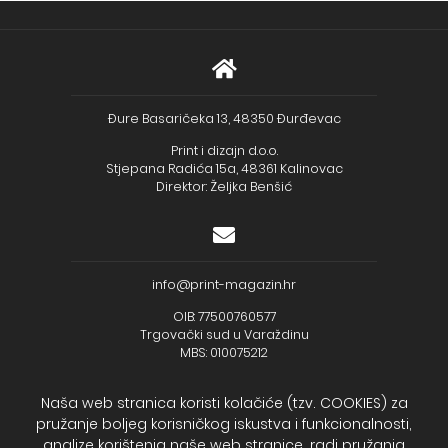
Đure Basaričeka 13, 48350 Đurđevac
Print i dizajn d.o.o.
Stjepana Radića 15a, 48361 Kalinovac
Direktor: Željka Benšić
info@print-magazin.hr
OIB: 77500760577
Trgovački sud u Varaždinu
MBS: 010075212
Naša web stranica koristi kolačiće (tzv. COOKIES) za
pružanje boljeg korisničkog iskustva i funkcionalnosti,
analize korištenja naše web stranice, radi pružanja