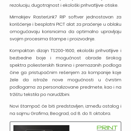
rezoluciju, dugotrajnost i ekološki prihvatljive otiske.
Mimakijev RasterLink7 RIP softver jednostavan za
korišćenje i besplatni PICT alat za praćenje u oblaku
omogućavaju korisnicima da optimalno upravljaju
svojim procesima štampe i proizvodnje.
Kompaktan dizajn TS200-1600, ekološki prihvatljive i
bezbedne boje i mogućnost obrade širokog
spektra poliesterskih tkanina i premazanih podloga
čine ga pristupačnim rešenjem za kompanije koje
žele da istraže nove mogućnosti u čvrstim
podlogama za personalizovane predmete, kao i na
tržištu tekstila po narudžbini.
Novi štampač će biti predstavljen, između ostalog i
na sajmu Grafima, Beograd, od 8. do 11. oktobra.