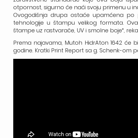
otpornost, sigurno će naći svoju primenu u in
Ovogodišnja drupa ostaće upamćena po 
tehnologije u štampu velikog formata. Ova 
štampe uz rastvarače, UV i smolne boje“, reka
Prema najavama, Mutoh HidrAton 1642 će bit
godine. Kratki Print Report sa g. Schenk-om 