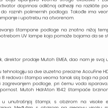
ktivator doprinosi odličnoj adheziji na različite p
 do raznih polimernih podloga. Takođe ima veo
tampanje i upotrebu na otvorenom.
revanja štampane podloge na znatno nižoj temp
i upotrebom UV lampe koja pomaže bojama da se s
k, direktor prodaje Mutoh EMEA, dao nam je svoj 
 tehnologiju sa dve izuzetno precizne AccuFine H
 8 redova i štampa veoma tanak sloj boja na podl
 i zagrevanjem podloge, pri čemu voda isparava.
pornost. Mutoh HidrAton 1642 štampaće brzin
u unutrašnjoj štampi, s obzirom na visoke e
njava. Međutim, s obzirom na njegovu visoku 