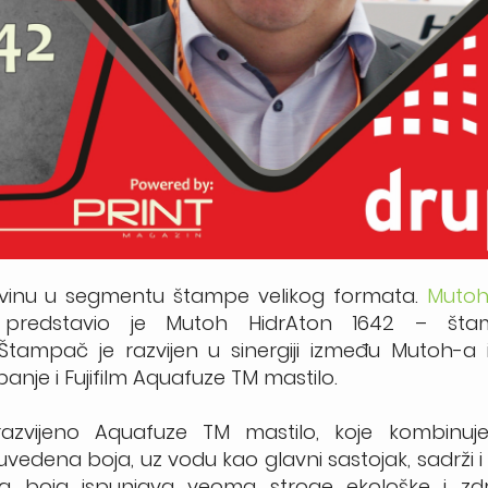
novinu u segmentu štampe velikog formata.
Muto
, predstavio je Mutoh HidrAton 1642 – št
ampač je razvijen u sinergiji između Mutoh-a i F
je i Fujifilm Aquafuze TM mastilo.
zvijeno Aquafuze TM mastilo, koje kombinuje
uvedena boja, uz vodu kao glavni sastojak, sadrži i
a boja ispunjava veoma stroge ekološke i zd