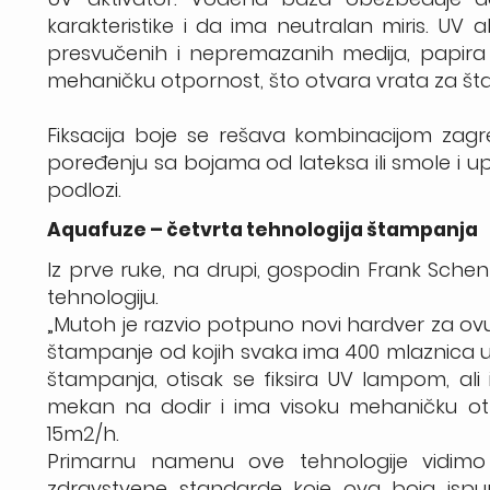
karakteristike i da ima neutralan miris. UV a
presvučenih i nepremazanih medija, papira
mehaničku otpornost, što otvara vrata za š
Fiksacija boje se rešava kombinacijom zag
poređenju sa bojama od lateksa ili smole 
podlozi.
Aquafuze – četvrta tehnologija štampanja
Iz prve ruke, na drupi, gospodin Frank Schen
tehnologiju.
„Mutoh je razvio potpuno novi hardver za ovu
štampanje od kojih svaka ima 400 mlaznica u
štampanja, otisak se fiksira UV lampom, ali
mekan na dodir i ima visoku mehaničku ot
15m2/h.
Primarnu namenu ove tehnologije vidimo 
zdravstvene standarde koje ova boja ispu