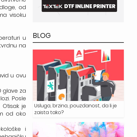
odloge, od
ma visoku
BLOG
eraturi u
tvrdnu na
uvid u ovu
D glave za
ozi. Posle
Usluga, brzina, pouzdanost, da li je
 Otisak je
zaista tako?
om od oko
kološke i
mehaničku