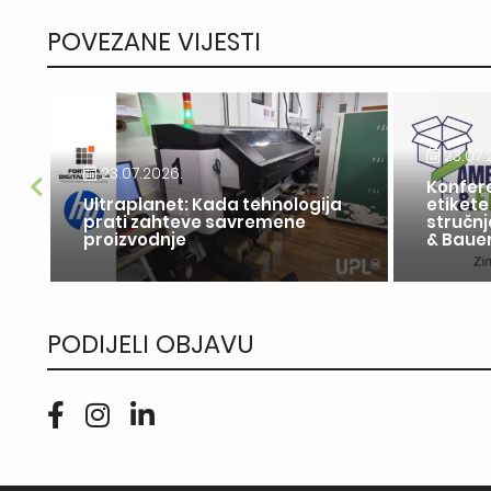
POVEZANE VIJESTI
23.07.
23.07.2026.
Konfer
a
Ultraplanet: Kada tehnologija
etikete
u
prati zahteve savremene
stručnj
proizvodnje
& Bauer
PODIJELI OBJAVU