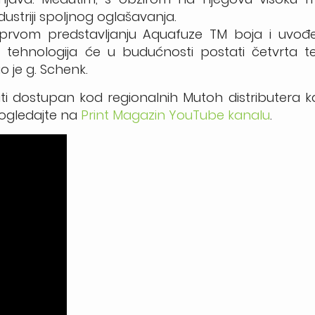
dustriji spoljnog oglašavanja.
prvom predstavljanju Aquafuze TM boja i uvođ
tehnologija će u budućnosti postati četvrta te
o je g. Schenk.
i dostupan kod regionalnih Mutoh distributera k
pogledajte na
Print Magazin YouTube kanalu
.