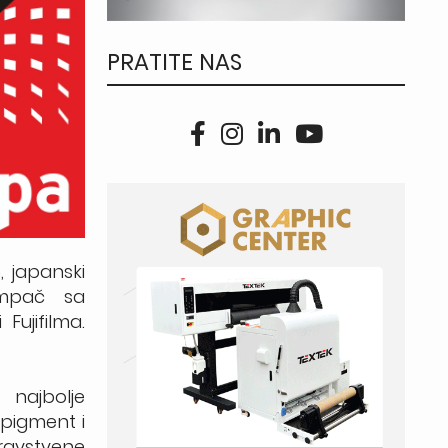
PRATITE NAS
h
, japanski
ampač sa
ujifilma.
 najbolje
 pigment i
ravstvene