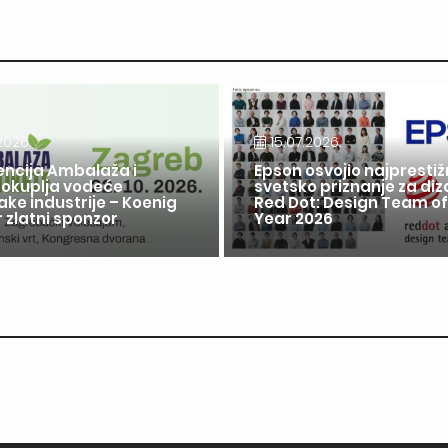
2026.
15.07.2026.
encija Ambalaža i
Epson osvojio najprestiž
 okuplja vodeće
svetsko priznanje za diz
ake industrije – Koenig
Red Dot: Design Team of
 zlatni sponzor
Year 2026