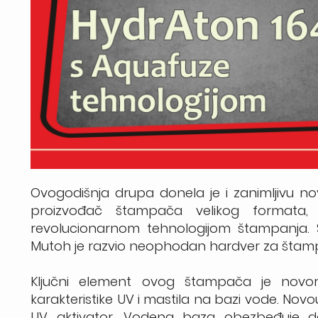
Ovogodišnja drupa donela je i zanimljivu 
proizvođač štampača velikog formata
revolucionarnom tehnologijom štampanja. Št
Mutoh je razvio neophodan hardver za štampan
Ključni element ovog štampača je novora
karakteristike UV i mastila na bazi vode. Novo
UV aktivator. Vodena baza obezbeđuje d