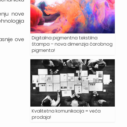
enju nove
hnologija
Digitalna pigmentna tekstilna
asnije ove
štampa – nova dimenzija čarobnog
pigmenta!
Kvalitetna komunikacija = veća
prodaja!