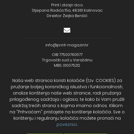
Print i dizajn d.o.o.
Stjepana Radića 15a, 48361 Kalinovac
Direktor: Željka Benšić
info@print-magazin.hr
OIB: 77500760577
Trgovački sud u Varaždinu
MBS: 010075212
Naša web stranica koristi kolačiće (tzv. COOKIES) za
pružanje boljeg korisničkog iskustva i funkcionalnosti,
analize korištenja naše web stranice, radi pružanja
+385 (48) 733 111
prilagođenog sadržaja i oglasa, te kako bi Vam pružili
Zagrebačka banka d.d.
sadržaj trećih strana s kojima imamo odnos. Klikom
IBAN - HR2723600001102099043
na "Prihvaćam" pristajete na korištenje kolačića. Sve o
Temeljni kapital: 330.000,00kn uplaćen u cijelosti
korištenju i reguliranju kolačića možete pronaći na
poveznici
.
2026. Print Magazin