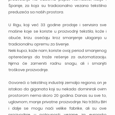
Španije, za koja su tradicionalno vezana tekstilna
preduzeća sa naših prostora.
U Rigu, koji već 33 godine prodaje i servisira sve
mašine koje se koriste u proizvodnji tekstila, kože i
obuće, krizu osećaju kroz smanjenje ulaganja u
tradicionalnu opremu za šivenje.
Neki kupci, kaže nam, koriste ovaj period smanjenog
opterećenja da traže rešenje za automatizaciju.
Njima će zameniti radnu snagu, ali i smanjiti
troškove proizvodnje.
Govoreći o tekstilnoj industriji zemalja regiona, on je
istakao da giganata koji su nekada dominirali ovim
prostorom nema skoro 20 godina. Danas su sve to,
uglavnom, manje privatne proizvodnje. Na tržištu BiH
i dalje se mogu naći velike fabrike, ali su ove
proizvodnje u potpunosti vezane za evropsko