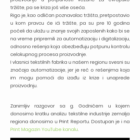
tržište, pa se kriza još više oseća.
Rigo je, kao odličan poznavalac tržišta, pretpostavio
u kom pravcu će ići tržište, pa su pre 10 godina
počeli da ulažu u znanje svojih zaposlenih kako bi se
na vreme pripremili za automatizaciju i digitalizaciju,
odnosno rešenja koja obezbeđuju potpunu kontrolu
celokupnog procesa proizvodnje.
I vlasnici tekstilnih fabrika u našem regionu svesni su
značaja automatizacije, jer je reč o rešenjima koja
im mogu pomoći da izađu iz krize i unaprede
proizvodnju.
Zanimljiv razgovor sa g. Godničem u kojem
donosimo kratku analizu tekstilne industrije zemalja
regiona donosimo u Print Reportu. Dostupan je i na
Print Magazin YouTube kanalu
.