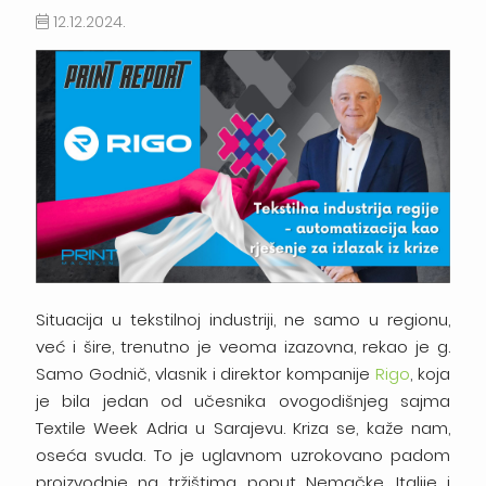
12.12.2024.
Situacija u tekstilnoj industriji, ne samo u regionu,
već i šire, trenutno je veoma izazovna, rekao je g.
Samo Godnič, vlasnik i direktor kompanije
Rigo
, koja
je bila jedan od učesnika ovogodišnjeg sajma
Textile Week Adria u Sarajevu. Kriza se, kaže nam,
oseća svuda. To je uglavnom uzrokovano padom
proizvodnje na tržištima poput Nemačke, Italije i