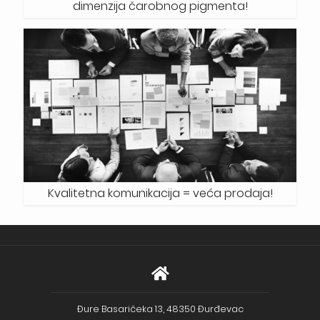
dimenzija čarobnog pigmenta!
Kvalitetna komunikacija = veća prodaja!
Đure Basaričeka 13, 48350 Đurđevac