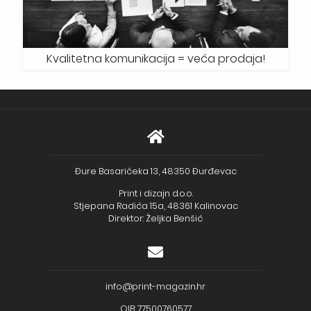
Kvalitetna komunikacija = veća prodaja!
Đure Basaričeka 13, 48350 Đurđevac
Print i dizajn d.o.o.
Stjepana Radića 15a, 48361 Kalinovac
Direktor: Željka Benšić
info@print-magazin.hr
OIB: 77500760577