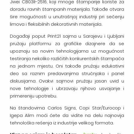
Jwei CB03II-2516, koji mnoge štamparije koriste za
doradu ravnih štampanih materijala. Takođe otvara
šire mogućnosti u unutrašnjoj industriji pri sečenju
limova i fleksibilnih dekorativnih materijala.
Događaji poput Print21 sajma u Sarajevu i Ljubljani
pružaju platformu za grafičke dizajnere da se
upoznaju sa novim tehnologijama uz mogućnost
testiranja nekoliko različitih konkurentskih štampača
na jednom mjestu. Oni takođe pružaju edukativni
deo sa raznim predavanjima stručnjaka i panel
diskusijama. Ovakvi sajmovi pružaju jasan uvid u
nove tehnologije i ubrzavaju njihovo usvajanje i
primereniju upotrebu.
Na štandovima Carlos Signs, Copi Star/Eurocop i
Igepa Alim moći ćete da vidite na delu najnovija
tehnološka rešenja iz industrije velikog formata.