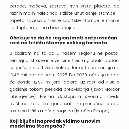
cerade, meševa, zastava, svih vrsta plakata, do
raznih malih nalepnica. Tržište unutrašnje štampe –
tapeta, zavesa, a tržište sportske štampe je manje
zastupljeno, ali ne i beznačajno.
Očekuje se da će region imati natprosečan
rast na tržištu štampe velikog formata
S obzirom na to da u našem regionu ne postoji
temeljno istraživanje veličine tržišta, globalni podaci
sugerišu da se tržište velikog formata procenjuje na
10,48 milijardi dolara u 2025. Do 2030. očekuje se da
će dostići 12,97 milijardi dolara, uz rast od 4,36 %
godišnje tokom perioda predviđanja (izvor: Mordor
Intelligence). Prema dostupnim izvorima, među
tržištima koja će generisati natprosečne stope
rasta su tržišta našeg regiona (Istočna Evropa).
Koji ključni napredak vidimo u novim
modelima štampača?