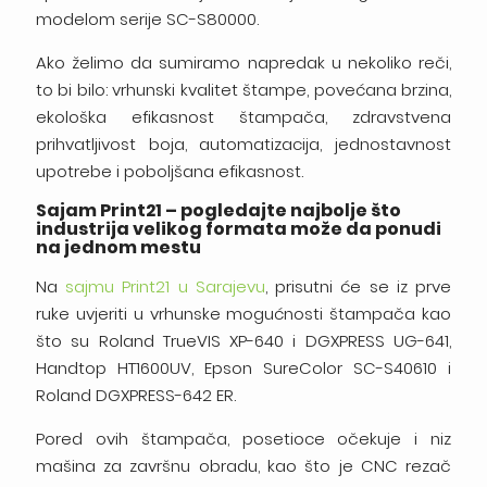
modelom serije SC-S80000.
Ako želimo da sumiramo napredak u nekoliko reči,
to bi bilo: vrhunski kvalitet štampe, povećana brzina,
ekološka efikasnost štampača, zdravstvena
prihvatljivost boja, automatizacija, jednostavnost
upotrebe i poboljšana efikasnost.
Sajam Print21 – pogledajte najbolje što
industrija velikog formata može da ponudi
na jednom mestu
Na
sajmu Print21 u Sarajevu
, prisutni će se iz prve
ruke uvjeriti u vrhunske mogućnosti štampača kao
što su Roland TrueVIS XP-640 i DGXPRESS UG-641,
Handtop HT1600UV, Epson SureColor SC-S40610 i
Roland DGXPRESS-642 ER.
Pored ovih štampača, posetioce očekuje i niz
mašina za završnu obradu, kao što je CNC rezač