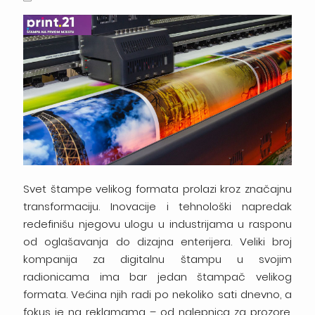
Svet štampe velikog formata prolazi kroz značajnu
transformaciju. Inovacije i tehnološki napredak
redefinišu njegovu ulogu u industrijama u rasponu
od oglašavanja do dizajna enterijera. Veliki broj
kompanija za digitalnu štampu u svojim
radionicama ima bar jedan štampač velikog
formata. Većina njih radi po nekoliko sati dnevno, a
fokus je na reklamama – od nalepnica za prozore,