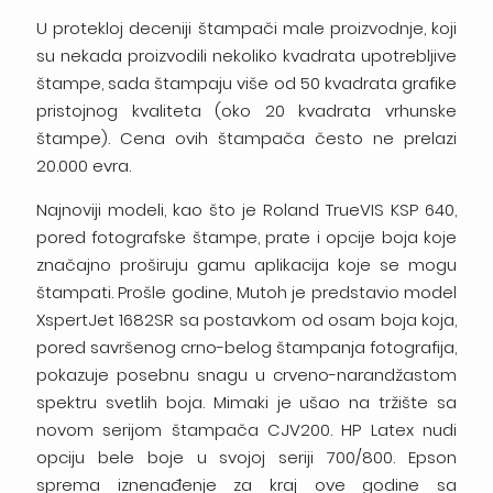
U protekloj deceniji štampači male proizvodnje, koji
su nekada proizvodili nekoliko kvadrata upotrebljive
štampe, sada štampaju više od 50 kvadrata grafike
pristojnog kvaliteta (oko 20 kvadrata vrhunske
štampe). Cena ovih štampača često ne prelazi
20.000 evra.
Najnoviji modeli, kao što je Roland TrueVIS KSP 640,
pored fotografske štampe, prate i opcije boja koje
značajno proširuju gamu aplikacija koje se mogu
štampati. Prošle godine, Mutoh je predstavio model
XspertJet 1682SR sa postavkom od osam boja koja,
pored savršenog crno-belog štampanja fotografija,
pokazuje posebnu snagu u crveno-narandžastom
spektru svetlih boja. Mimaki je ušao na tržište sa
novom serijom štampača CJV200. HP Latex nudi
opciju bele boje u svojoj seriji 700/800. Epson
sprema iznenađenje za kraj ove godine sa