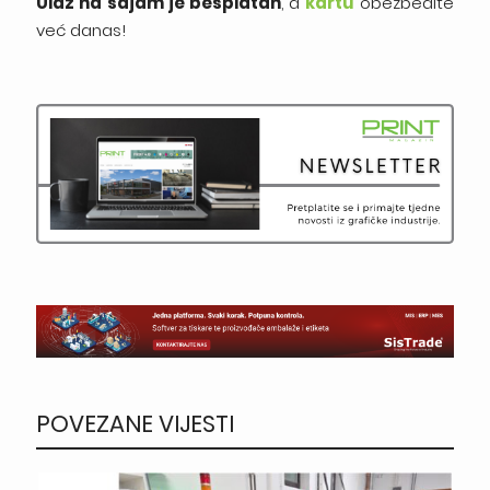
Ulaz na sajam je besplatan
, a
kartu
obezbedite
već danas!
POVEZANE VIJESTI