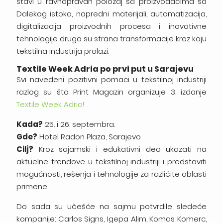
stavi u ravnopravan položaj sa proizvođačima sa
Dalekog istoka, napredni materijali, automatizacija,
digitalizacija proizvodnih procesa i inovativne
tehnologije druga su strana transformacije kroz koju
tekstilna industrija prolazi.
Textile Week Adria po prvi put u Sarajevu
Svi navedeni pozitivni pomaci u tekstilnoj industriji
razlog su što Print Magazin organizuje 3. izdanje
Textile Week Adria
!
Kada?
25. i 26. septembra.
Gde?
Hotel Radon Plaza, Sarajevo
Cilj?
Kroz sajamski i edukativni deo ukazati na
aktuelne trendove u tekstilnoj industriji i predstaviti
mogućnosti, rešenja i tehnologije za različite oblasti
primene.
Do sada su učešće na sajmu potvrdile sledeće
kompanije: Carlos Signs, Igepa Alim, Komas Komerc,