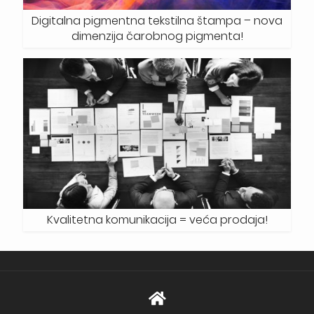
Digitalna pigmentna tekstilna štampa – nova
dimenzija čarobnog pigmenta!
Kvalitetna komunikacija = veća prodaja!