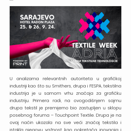
U analizama relevantnih autoriteta u grafičkoj
industriji kao što su Smithers, drupa i FESPA, tekstilna
industrija je u samom vrhu značaja za grafičku
industriju. Primera radi, na ovogodišnjem sajmu
drupa tekstil je premijerno bio zastupljen u sklopu
posebnog foruma – Touchpoint Textile. Drupa je na
ovaj način ukazala na sve veći značaj tekstila i
istakla njegovu važnost kao pokretača inovacija i