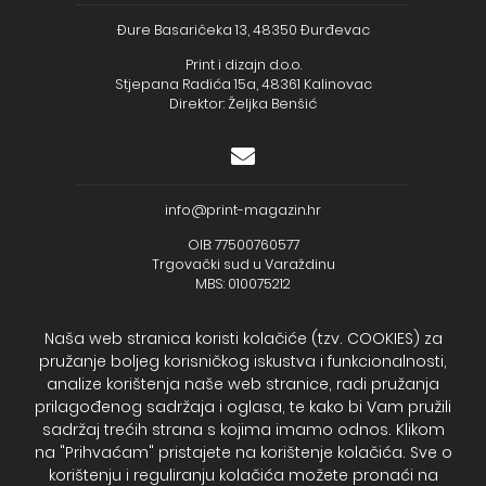
Đure Basaričeka 13, 48350 Đurđevac
Print i dizajn d.o.o.
Stjepana Radića 15a, 48361 Kalinovac
Direktor: Željka Benšić
info@print-magazin.hr
OIB: 77500760577
Trgovački sud u Varaždinu
MBS: 010075212
Naša web stranica koristi kolačiće (tzv. COOKIES) za
pružanje boljeg korisničkog iskustva i funkcionalnosti,
analize korištenja naše web stranice, radi pružanja
+385 (48) 733 111
prilagođenog sadržaja i oglasa, te kako bi Vam pružili
Zagrebačka banka d.d.
sadržaj trećih strana s kojima imamo odnos. Klikom
IBAN - HR2723600001102099043
na "Prihvaćam" pristajete na korištenje kolačića. Sve o
Temeljni kapital: 330.000,00kn uplaćen u cijelosti
korištenju i reguliranju kolačića možete pronaći na