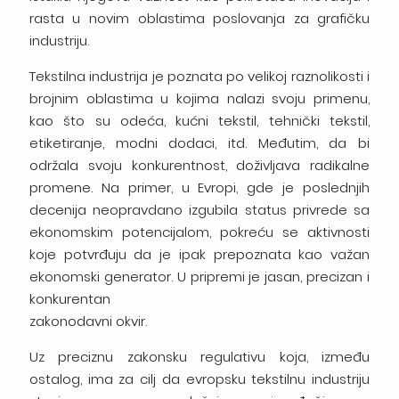
rasta u novim oblastima poslovanja za grafičku
industriju.
Tekstilna industrija je poznata po velikoj raznolikosti i
brojnim oblastima u kojima nalazi svoju primenu,
kao što su odeća, kućni tekstil, tehnički tekstil,
etiketiranje, modni dodaci, itd. Međutim, da bi
održala svoju konkurentnost, doživljava radikalne
promene. Na primer, u Evropi, gde je poslednjih
decenija neopravdano izgubila status privrede sa
ekonomskim potencijalom, pokreću se aktivnosti
koje potvrđuju da je ipak prepoznata kao važan
ekonomski generator. U pripremi je jasan, precizan i
konkurentan
zakonodavni okvir.
Uz preciznu zakonsku regulativu koja, između
ostalog, ima za cilj da evropsku tekstilnu industriju