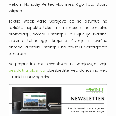
Mekom, Nanodiy, Pertec Machines, Rigo, Total Sport,
Witpac.
Textile Week Adria Sarajevo će se osvrnuti na
različite aspekte tekstila sa fokusom na tekstilnu
proizvodnju, doradu i štampu. To uključuje: tkanine,
sirovine, tehnologije krojenja, šivenja i završne
obrade, digitalnu štampu na tekstilu, veletrgovce
tekstilom…
Ne propustite Textile Week Adria u Sarajevu, a svoju
besplatnu ulaznicu
obezbedite već danas na veb
stranici Print Magazina.