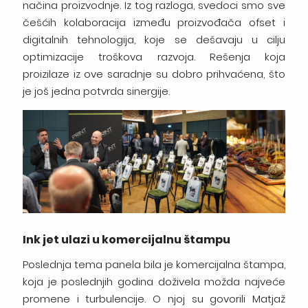
načina proizvodnje. Iz tog razloga, svedoci smo sve
češćih kolaboracija između proizvođača ofset i
digitalnih tehnologija, koje se dešavaju u cilju
optimizacije troškova razvoja. Rešenja koja
proizilaze iz ove saradnje su dobro prihvaćena, što
je još jedna potvrda sinergije.
Ink jet ulazi u komercijalnu štampu
Poslednja tema panela bila je komercijalna štampa,
koja je poslednjih godina doživela možda najveće
promene i turbulencije. O njoj su govorili Matjaž