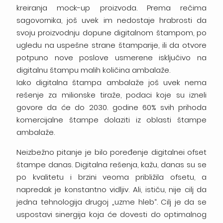
kreiranja mock-up proizvoda. Prema rečima
sagovornika, još uvek im nedostaje hrabrosti da
svoju proizvodnju dopune digitalnom štampom, po
ugledu na uspešne strane štamparije, ili da otvore
potpuno nove poslove usmerene isključivo na
digitalnu štampu malih količina ambalaže.
Iako digitalna štampa ambalaže još uvek nema
rešenje za milionske tiraže, podaci koje su izneli
govore da će do 2030. godine 60% svih prihoda
komercijalne štampe dolaziti iz oblasti štampe
ambalaže.
Neizbežno pitanje je bilo poređenje digitalnei ofset
štampe danas. Digitalna rešenja, kažu, danas su se
po kvalitetu i brzini veoma približila ofsetu, a
napredak je konstantno vidljiv. Ali, ističu, nije cilj da
jedna tehnologija drugoj „uzme hleb“. Cilj je da se
uspostavi sinergija koja će dovesti do optimalnog