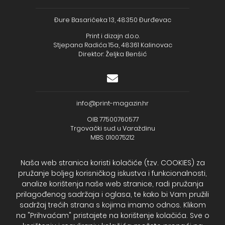
Đure Basaričeka 13, 48350 Đurđevac
Print i dizajn d.o.o.
Stjepana Radića 15a, 48361 Kalinovac
Direktor: Željka Benšić
info@print-magazin.hr
OIB: 77500760577
Trgovački sud u Varaždinu
MBS: 010075212
Naša web stranica koristi kolačiće (tzv. COOKIES) za
pružanje boljeg korisničkog iskustva i funkcionalnosti,
analize korištenja naše web stranice, radi pružanja
+385 (48) 733 111
prilagođenog sadržaja i oglasa, te kako bi Vam pružili
Zagrebačka banka d.d.
sadržaj trećih strana s kojima imamo odnos. Klikom
IBAN - HR2723600001102099043
na "Prihvaćam" pristajete na korištenje kolačića. Sve o
Temeljni kapital: 330.000,00kn uplaćen u cijelosti