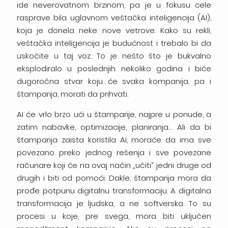
ide neverovatnom brzinom, pa je u fokusu cele
rasprave bila uglavnom veštačka inteligencija (AI),
koja je donela neke nove vetrove. Kako su rekli,
veštačka inteligencija je budućnost i trebalo bi da
uskočite u taj voz. To je nešto što je bukvalno
eksplodiralo u poslednjih nekoliko godina i biće
dugoročna stvar koju će svaka kompanija, pa i
štamparija, morati da prihvati.
AI će vrlo brzo ući u štamparije, najpre u ponude, a
zatim nabavke, optimizacije, planiranja… Ali da bi
štamparija zaista koristila AI, moraće da ima sve
povezano preko jednog rešenja i sve povezane
računare koji će na ovaj način „učiti“ jedni druge od
drugih i biti od pomoći. Dakle, štamparija mora da
prođe potpunu digitalnu transformaciju. A digitalna
transformacija je ljudska, a ne softverska. To su
procesi u koje, pre svega, mora biti uključen