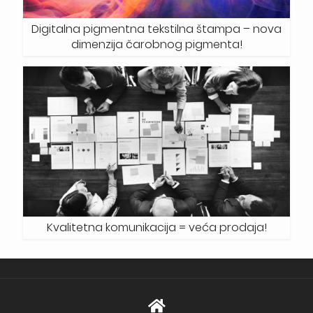
Digitalna pigmentna tekstilna štampa – nova
dimenzija čarobnog pigmenta!
Kvalitetna komunikacija = veća prodaja!