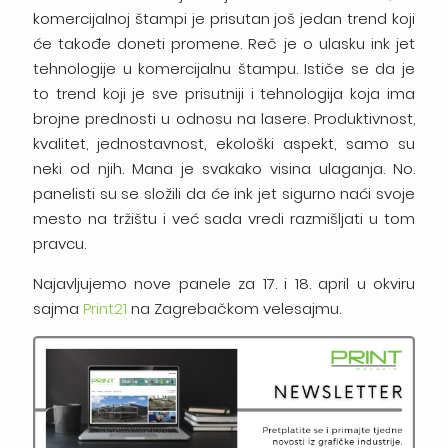
komercijalnoj štampi je prisutan još jedan trend koji
će takođe doneti promene. Reč je o ulasku ink jet
tehnologije u komercijalnu štampu. Ističe se da je
to trend koji je sve prisutniji i tehnologija koja ima
brojne prednosti u odnosu na lasere. Produktivnost,
kvalitet, jednostavnost, ekološki aspekt, samo su
neki od njih. Mana je svakako visina ulaganja. No.
panelisti su se složili da će ink jet sigurno naći svoje
mesto na tržištu i već sada vredi razmišljati u tom
pravcu.
Najavljujemo nove panele za 17. i 18. april u okviru
sajma
Print21
na Zagrebačkom velesajmu.