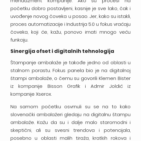
menadžment kompanije. Ako su procesi na
početku dobro postavljeni, kasnije je sve lako, čak i
uvođenje novog čoveka u posao. Jer, kako su istakli,
proces automatizacije i Industrija 5.0 u fokus vraćaju
čoveka, koji će, kažu, ponovo imati mnogo veću
funkciju.
Sinergija ofset i digitalnih tehnologija
Štampanje ambalaže je takođe jedno od oblasti u
stalnom porastu. Fokus panela bio je na digitalnoj
štampi ambalaže, o čemu su govorili Klemen Bister
iz kompanije Bisson Grafik i Admir Joldić iz
kompanije Xserox.
Na samom početku osvrnuli su se na to kako
slovenački ambalažeri gledaju na digitalnu štampu
ambalaže. Kažu da su i dalje malo staromodni i
skeptični, ali su svesni trendova i potencijala,
posebno u oblasti malih tiraža, kratkih rokova i