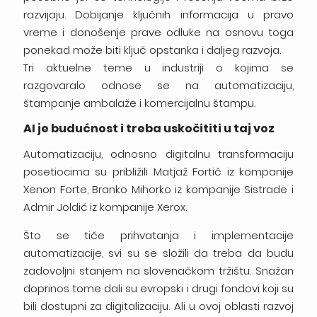
razvijaju. Dobijanje ključnih informacija u pravo
vreme i donošenje prave odluke na osnovu toga
ponekad može biti ključ opstanka i daljeg razvoja.
Tri aktuelne teme u industriji o kojima se
razgovaralo odnose se na automatizaciju,
štampanje ambalaže i komercijalnu štampu.
AI je budućnost i treba uskočititi u taj voz
Automatizaciju, odnosno digitalnu transformaciju
posetiocima su približili Matjaž Fortič iz kompanije
Xenon Forte, Branko Mihorko iz kompanije Sistrade i
Admir Joldić iz kompanije Xerox.
Što se tiče prihvatanja i implementacije
automatizacije, svi su se složili da treba da budu
zadovoljni stanjem na slovenačkom tržištu. Snažan
doprinos tome dali su evropski i drugi fondovi koji su
bili dostupni za digitalizaciju. Ali u ovoj oblasti razvoj