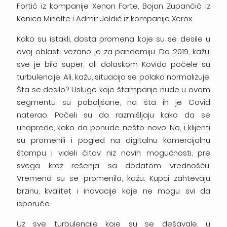
Fortič iz kompanije Xenon Forte, Bojan Zupančič iz
Konica Minolte i Admir Joldić iz kompanije Xerox.
Kako su istakli, dosta promena koje su se desile u
ovoj oblasti vezano je za pandemiju. Do 2019, kažu,
sve je bilo super, ali dolaskom Kovida počele su
turbulencije. Ali, kažu, situacija se polako normalizuje.
Šta se desilo? Usluge koje štamparije nude u ovom
segmentu su poboljšane, na šta ih je Covid
naterao. Počeli su da razmišljaju kako da se
unaprede, kako da ponude nešto novo. No, i klijenti
su promenili i pogled na digitalnu komercijalnu
štampu i videli čitav niz novih mogućnosti, pre
svega kroz rešenja sa dodatom vrednošću.
Vremena su se promenila, kažu. Kupci zahtevaju
brzinu, kvalitet i inovacije koje ne mogu svi da
isporuče.
Uz sve turbulencije koje su se dešavale, u