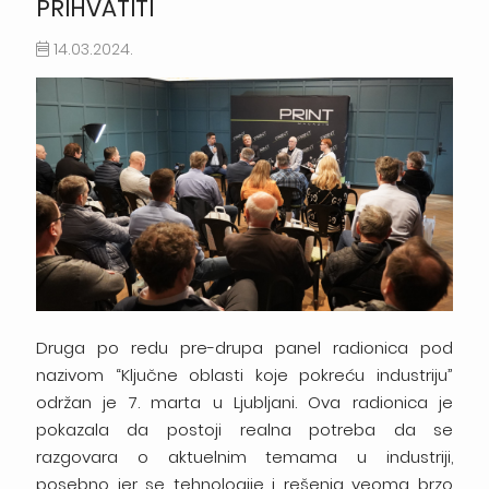
PRIHVATITI
14.03.2024.
Druga po redu pre-drupa panel radionica pod
nazivom “Ključne oblasti koje pokreću industriju”
održan je 7. marta u Ljubljani. Ova radionica je
pokazala da postoji realna potreba da se
razgovara o aktuelnim temama u industriji,
posebno jer se tehnologije i rešenja veoma brzo